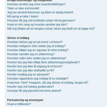
Brugerindstillinger og muligheder
Hvordan ændrer jeg mine boardindstillinger?
Tiden er ikke vist korrekt!
Jeg har ændret tidszonen og tiden er stadig forkert!
Mit sprog er ikke i listen!
Hvordan får jeg vist et billede under mit brugernavn?
Hvad er min rang og hvordan ændrer jeg den?
Når jeg klikker på en brugers email, bliver jeg bedt om at logge ind?
Skrive et indlæg
Hvordan skriver jeg et nyt emne i et forum?
Hvordan redigerer eller sletter jeg et indlæg?
Hvordan tilføjer jeg en signatur til mine indlæg?
Hvordan opretter jeg en afstemning?
Hvordan retter eller sletter jeg en afstemning?
Hvorfor kan jeg ikke tilføje flere afstemningsmuligheder?
Hvorfor kan jeg ikke få adgang til et forum?
Hvorfor kan jeg ikke vedhæfte en fil?
Hvorfor modtog jeg en advarsel?
Hvordan rapporterer jeg indlæg til en redaktør?
Hvad kan "Gem" knappen, når jeg skriver et indlæg, bruges til?
Hvorfor skal mit indlæg godkendes?
Hvordan får jeg placeret mit emne øverst?
Formatering og emnetyper
Hvad er BBkoder?