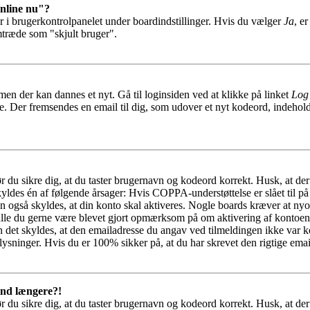
online nu"?
r i brugerkontrolpanelet under boardindstillinger. Hvis du vælger
Ja
, e
emtræde som "skjult bruger".
men der kan dannes et nyt. Gå til loginsiden ved at klikke på linket
Log
e. Der fremsendes en email til dig, som udover et nyt kodeord, indehol
ør du sikre dig, at du taster brugernavn og kodeord korrekt. Husk, at de
ldes én af følgende årsager: Hvis COPPA-understøttelse er slået til på
n også skyldes, at din konto skal aktiveres. Nogle boards kræver at nyop
skulle du gerne være blevet gjort opmærksom på om aktivering af kontoe
 det skyldes, at den emailadresse du angav ved tilmeldingen ikke var ko
ysninger. Hvis du er 100% sikker på, at du har skrevet den rigtige emai
 ind længere?!
ør du sikre dig, at du taster brugernavn og kodeord korrekt. Husk, at de