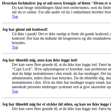
Hvordan forhindrer jeg at mit navn fremgår af listen "Hvem er 
Du kan bruge indstillingen
Skjul min onlinestatus
, som du finde
når du er online. For alle andre vil du i onlinelisten herefter fr
Top
Jeg har glemt mit kodeord!
Gå ikke i panik! Det er ikke muligt at finde dit gamle kodeord, 
kodeord
. Her kan du indtaste dit brugernavn og din emailadress
benyttes.
Top
Jeg har tilmeldt mig, men kan ikke logge ind!
Der kan være flere grunde til, at du ikke kan logge ind. Først b
"Caps Lock". Hvis oplysningerne er korrekte, kan problemet sky
skal du følge instruktionen i den email, du har modtaget. Det ka
administrator, inden disse kan benyttes. Da du tilmeldte dig, 
instruktionen i den. Hvis du ikke har modtaget nogen email, kan
uønskede
personer misbruger systemet ved at give ukorrekte opl
Top
Jeg har tilmeldt mig for et stykke tid siden, og kan nu ikke logge
Der kan være flere grunde til, at du ikke kan logge ind. Først b