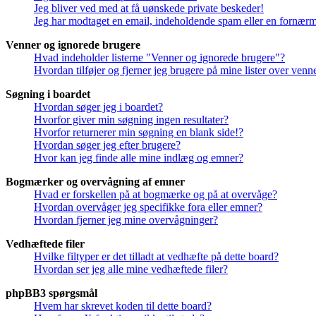
Jeg bliver ved med at få uønskede private beskeder!
Jeg har modtaget en email, indeholdende spam eller en fornærme
Venner og ignorede brugere
Hvad indeholder listerne "Venner og ignorede brugere"?
Hvordan tilføjer og fjerner jeg brugere på mine lister over ven
Søgning i boardet
Hvordan søger jeg i boardet?
Hvorfor giver min søgning ingen resultater?
Hvorfor returnerer min søgning en blank side!?
Hvordan søger jeg efter brugere?
Hvor kan jeg finde alle mine indlæg og emner?
Bogmærker og overvågning af emner
Hvad er forskellen på at bogmærke og på at overvåge?
Hvordan overvåger jeg specifikke fora eller emner?
Hvordan fjerner jeg mine overvågninger?
Vedhæftede filer
Hvilke filtyper er det tilladt at vedhæfte på dette board?
Hvordan ser jeg alle mine vedhæftede filer?
phpBB3 spørgsmål
Hvem har skrevet koden til dette board?