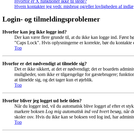
Hvorfor er X funktioner ikke til stede?
Hvem kontakter jeg vedr. misbrug og/eller lovligheden af indlæg
Login- og tilmeldingsproblemer
Hvorfor kan jeg ikke logge ind?
Der kan være flere grunde til, at du ikke kan logge ind. Først b
"Caps Lock". Hvis oplysningerne er korrekte, bør du kontakte e
Top
Hvorfor er det nødvendigt at tilmelde sig?
Det er ikke sikkert, at det er nødvendigt; det er boardets adminis
muligheder, som ikke er tilgængelige for gæstebrugere; funktion
at tilmelde sig, og det tager kun et øjeblik.
Top
Hvorfor bliver jeg logget ud hele tiden?
Når du logger ind, vil du automatisk blive logget af efter et st
markere boksen
Log mig automatisk ind ved hvert besøg
, når 
skoler osv. Hvis du ikke kan se boksen ved log ind, har adminis
Top