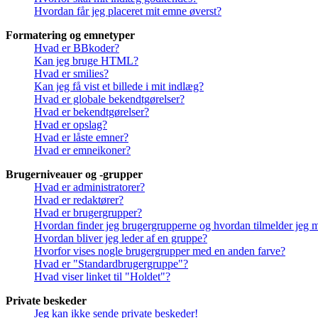
Hvordan får jeg placeret mit emne øverst?
Formatering og emnetyper
Hvad er BBkoder?
Kan jeg bruge HTML?
Hvad er smilies?
Kan jeg få vist et billede i mit indlæg?
Hvad er globale bekendtgørelser?
Hvad er bekendtgørelser?
Hvad er opslag?
Hvad er låste emner?
Hvad er emneikoner?
Brugerniveauer og -grupper
Hvad er administratorer?
Hvad er redaktører?
Hvad er brugergrupper?
Hvordan finder jeg brugergrupperne og hvordan tilmelder jeg 
Hvordan bliver jeg leder af en gruppe?
Hvorfor vises nogle brugergrupper med en anden farve?
Hvad er "Standardbrugergruppe"?
Hvad viser linket til "Holdet"?
Private beskeder
Jeg kan ikke sende private beskeder!