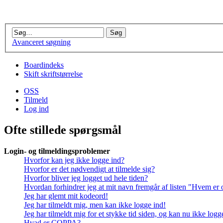
Avanceret søgning
Boardindeks
Skift skriftstørrelse
OSS
Tilmeld
Log ind
Ofte stillede spørgsmål
Login- og tilmeldingsproblemer
Hvorfor kan jeg ikke logge ind?
Hvorfor er det nødvendigt at tilmelde sig?
Hvorfor bliver jeg logget ud hele tiden?
Hvordan forhindrer jeg at mit navn fremgår af listen "Hvem er 
Jeg har glemt mit kodeord!
Jeg har tilmeldt mig, men kan ikke logge ind!
Jeg har tilmeldt mig for et stykke tid siden, og kan nu ikke log
Hvad er COPPA?