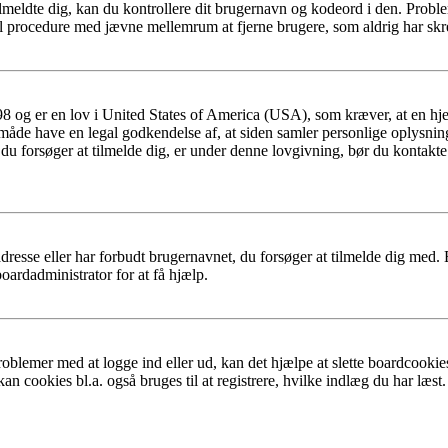
eldte dig, kan du kontrollere dit brugernavn og kodeord i den. Probleme
l procedure med jævne mellemrum at fjerne brugere, som aldrig har skrev
8 og er en lov i United States of America (USA), som kræver, at en hj
den måde have en legal godkendelse af, at siden samler personlige oplysni
det, du forsøger at tilmelde dig, er under denne lovgivning, bør du ko
dresse eller har forbudt brugernavnet, du forsøger at tilmelde dig med.
oardadministrator for at få hjælp.
oblemer med at logge ind eller ud, kan det hjælpe at slette boardcookies
an cookies bl.a. også bruges til at registrere, hvilke indlæg du har læst.