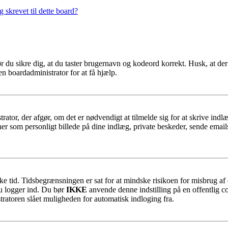
 skrevet til dette board?
ør du sikre dig, at du taster brugernavn og kodeord korrekt. Husk, at de
n boardadministrator for at få hjælp.
trator, der afgør, om det er nødvendigt at tilmelde sig for at skrive indl
er som personligt billede på dine indlæg, private beskeder, sende emails
ykke tid. Tidsbegrænsningen er sat for at mindske risikoen for misbrug a
du logger ind. Du bør
IKKE
anvende denne indstilling på en offentlig co
tratoren slået muligheden for automatisk indloging fra.