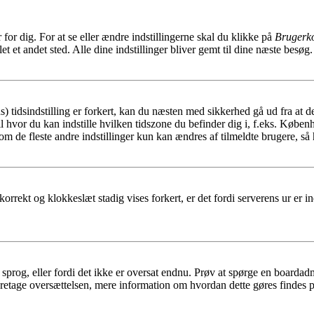
or dig. For at se eller ændre indstillingerne skal du klikke på
Brugerko
t et andet sted. Alle dine indstillinger bliver gemt til dine næste besøg.
idsindstilling er forkert, kan du næsten med sikkerhed gå ud fra at den 
 profil hvor du kan indstille hvilken tidszone du befinder dig i, f.eks.
om de fleste andre indstillinger kun kan ændres af tilmeldte brugere, så h
korrekt og klokkeslæt stadig vises forkert, er det fordi serverens ur er in
it sprog, eller fordi det ikke er oversat endnu. Prøv at spørge en boarda
 foretage oversættelsen, mere information om hvordan dette gøres findes