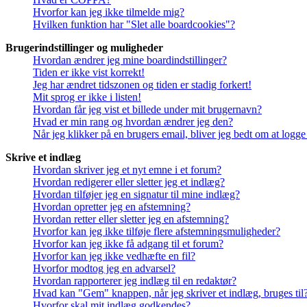
Hvorfor kan jeg ikke tilmelde mig?
Hvilken funktion har "Slet alle boardcookies"?
Brugerindstillinger og muligheder
Hvordan ændrer jeg mine boardindstillinger?
Tiden er ikke vist korrekt!
Jeg har ændret tidszonen og tiden er stadig forkert!
Mit sprog er ikke i listen!
Hvordan får jeg vist et billede under mit brugernavn?
Hvad er min rang og hvordan ændrer jeg den?
Når jeg klikker på en brugers email, bliver jeg bedt om at logge
Skrive et indlæg
Hvordan skriver jeg et nyt emne i et forum?
Hvordan redigerer eller sletter jeg et indlæg?
Hvordan tilføjer jeg en signatur til mine indlæg?
Hvordan opretter jeg en afstemning?
Hvordan retter eller sletter jeg en afstemning?
Hvorfor kan jeg ikke tilføje flere afstemningsmuligheder?
Hvorfor kan jeg ikke få adgang til et forum?
Hvorfor kan jeg ikke vedhæfte en fil?
Hvorfor modtog jeg en advarsel?
Hvordan rapporterer jeg indlæg til en redaktør?
Hvad kan "Gem" knappen, når jeg skriver et indlæg, bruges til
Hvorfor skal mit indlæg godkendes?