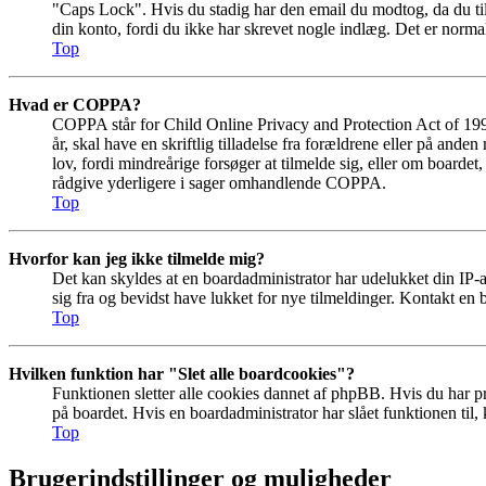
"Caps Lock". Hvis du stadig har den email du modtog, da du tilm
din konto, fordi du ikke har skrevet nogle indlæg. Det er norma
Top
Hvad er COPPA?
COPPA står for Child Online Privacy and Protection Act of 199
år, skal have en skriftlig tilladelse fra forældrene eller på an
lov, fordi mindreårige forsøger at tilmelde sig, eller om boar
rådgive yderligere i sager omhandlende COPPA.
Top
Hvorfor kan jeg ikke tilmelde mig?
Det kan skyldes at en boardadministrator har udelukket din IP-a
sig fra og bevidst have lukket for nye tilmeldinger. Kontakt en b
Top
Hvilken funktion har "Slet alle boardcookies"?
Funktionen sletter alle cookies dannet af phpBB. Hvis du har pr
på boardet. Hvis en boardadministrator har slået funktionen til, k
Top
Brugerindstillinger og muligheder