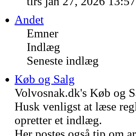
tirs jan 27, 2026 13:5
Andet
Emner
Indlæg
Seneste indlæg
Køb og Salg
Volvosnak.dk's Køb og S
Husk venligst at læse reg
opretter et indlæg.
Her postes også tip om a