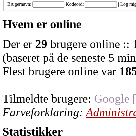
Brugernavn:
Kodeord:
|
Log mig
Hvem er online
Der er
29
brugere online :: 
(baseret på de seneste 5 minu
Flest brugere online var
18
Tilmeldte brugere:
Google 
Farveforklaring:
Administr
Statistikker