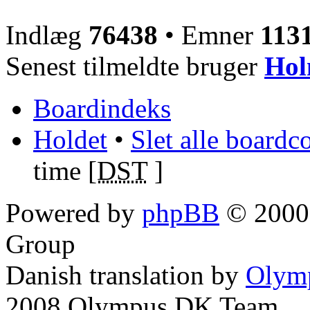
Indlæg
76438
• Emner
113
Senest tilmeldte bruger
Hol
Boardindeks
Holdet
•
Slet alle boardc
time [
DST
]
Powered by
phpBB
© 2000,
Group
Danish translation by
Olym
2008 Olympus DK Team