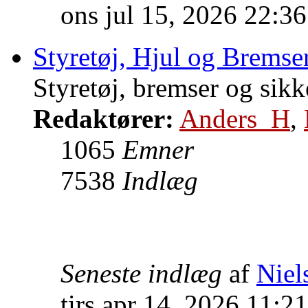
ons jul 15, 2026 22:3
Styretøj, Hjul og Bremse
Styretøj, bremser og sikk
Redaktører:
Anders_H
,
1065
Emner
7538
Indlæg
Seneste indlæg
af
Niel
tirs apr 14, 2026 11:2