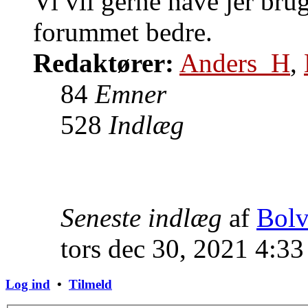
Vi vil gerne have jer brug
forummet bedre.
Redaktører:
Anders_H
,
84
Emner
528
Indlæg
Seneste indlæg
af
Bol
tors dec 30, 2021 4:3
Log ind
•
Tilmeld