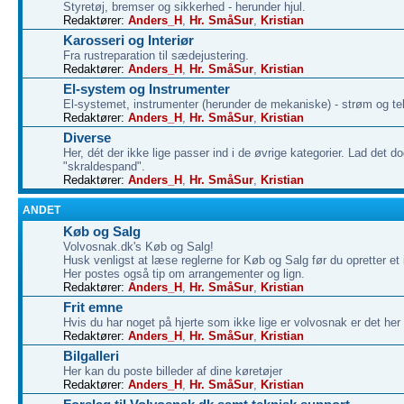
Styretøj, bremser og sikkerhed - herunder hjul.
Redaktører:
Anders_H
,
Hr. SmåSur
,
Kristian
Karosseri og Interiør
Fra rustreparation til sædejustering.
Redaktører:
Anders_H
,
Hr. SmåSur
,
Kristian
El-system og Instrumenter
El-systemet, instrumenter (herunder de mekaniske) - strøm og te
Redaktører:
Anders_H
,
Hr. SmåSur
,
Kristian
Diverse
Her, dét der ikke lige passer ind i de øvrige kategorier. Lad det do
"skraldespand".
Redaktører:
Anders_H
,
Hr. SmåSur
,
Kristian
ANDET
Køb og Salg
Volvosnak.dk's Køb og Salg!
Husk venligst at læse reglerne for Køb og Salg før du opretter et
Her postes også tip om arrangementer og lign.
Redaktører:
Anders_H
,
Hr. SmåSur
,
Kristian
Frit emne
Hvis du har noget på hjerte som ikke lige er volvosnak er det her 
Redaktører:
Anders_H
,
Hr. SmåSur
,
Kristian
Bilgalleri
Her kan du poste billeder af dine køretøjer
Redaktører:
Anders_H
,
Hr. SmåSur
,
Kristian