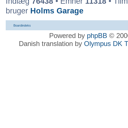
Indlæg
76438
• Emner
11318
• Til
bruger
Holms Garage
Boardindeks
Powered by
phpBB
© 2000
Danish translation by
Olympus DK 