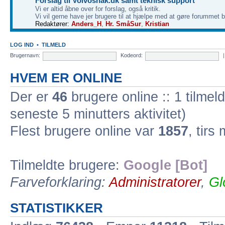
Forslag til Volvosnak.dk samt teknisk support
Vi er altid åbne over for forslag, også kritik.
Vi vil gerne have jer brugere til at hjælpe med at gøre forummet 
Redaktører:
Anders_H
,
Hr. SmåSur
,
Kristian
LOG IND
•
TILMELD
Brugernavn:
Kodeord:
HVEM ER ONLINE
Der er
46
brugere online :: 1 tilmel
seneste 5 minutters aktivitet)
Flest brugere online var
1857
, tirs
Tilmeldte brugere:
Google [Bot]
Farveforklaring:
Administratorer
,
Gl
STATISTIKKER