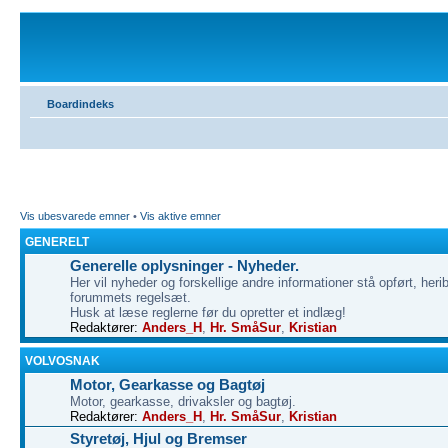
Boardindeks
Vis ubesvarede emner
•
Vis aktive emner
GENERELT
Generelle oplysninger - Nyheder.
Her vil nyheder og forskellige andre informationer stå opført, heri
forummets regelsæt.
Husk at læse reglerne før du opretter et indlæg!
Redaktører:
Anders_H
,
Hr. SmåSur
,
Kristian
VOLVOSNAK
Motor, Gearkasse og Bagtøj
Motor, gearkasse, drivaksler og bagtøj.
Redaktører:
Anders_H
,
Hr. SmåSur
,
Kristian
Styretøj, Hjul og Bremser