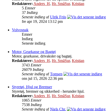
Redaktører:
Anders_H
,
Hr. SmåSur
,
Kristian
5
Emner
37
Indlæg
Seneste indlæg
af
Ulrik Friis
fre apr 19, 2024 13:12 pm
Volvosnak
Emner
Indlæg
Seneste indlæg
Motor, Gearkasse og Bagtøj
Motor, gearkasse, drivaksler og bagtøj.
Redaktører:
Anders_H
,
Hr. SmåSur
,
Kristian
3743
Emner
26079
Indlæg
Seneste indlæg
af
Tomsen
ons jul 15, 2026 22:36 pm
Styretøj, Hjul og Bremser
Styretøj, bremser og sikkerhed - herunder hjul.
Redaktører:
Anders_H
,
Hr. SmåSur
,
Kristian
1065
Emner
7538
Indlæg
Seneste indlæg
af
Niels Chr.