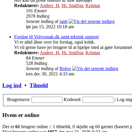
Her kan du poste billeder af dine køretøjer
Redaktører:
Anders_H
,
Hr. SmåSur
,
Kristian
191
Emner
2978
Indlæg
Seneste indlæg
af
jantt
lør jan 15, 2022 10:18 am
Forslag til Volvosnak.dk samt teknisk support
Vi er altid åbne over for forslag, også kritik.
Vi vil gerne have jer brugere til at hjælpe med at gøre forummet
Redaktører:
Anders_H
,
Hr. SmåSur
,
Kristian
84
Emner
528
Indlæg
Seneste indlæg
af
Bolvo
tors dec 30, 2021 4:33 am
Log ind
•
Tilmeld
Brugernavn:
Kodeord:
|
Log mig
Hvem er online
Der er
61
brugere online :: 1 tilmeldt, 0 skjulte og 60 gæster (baseret p
Flest brugere online var
1857
, tirs mar 31, 2026 6:32 am