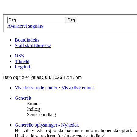
Avanceret søgning
Boardindeks
Skift skriftstørrelse
OSS
Tilmeld
Log ind
Dato og tid er lør aug 08, 2026 17:45 pm
Vis ubesvarede emner
•
Vis aktive emner
Generelt
Emner
Indlæg
Seneste indlæg
Generelle oplysninger - Nyheder.
Her vil nyheder og forskellige andre informationer stå opført, 
Husk at læse reglerne før du opretter et indlæg!