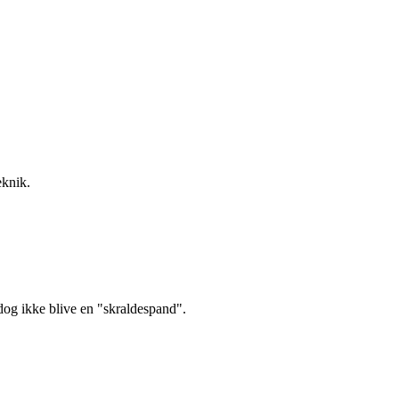
eknik.
 dog ikke blive en "skraldespand".