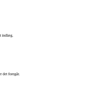
t indlæg.
r det foregår.