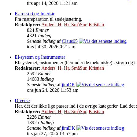
tirs apr 14, 2026 11:21 am
Karosseri og Interiør
Fra rustreparation til sædejustering.
Redaktører:
Anders_H
,
Hr. SmåSur
,
Kristian
824
Emner
4321
Indlæg
Seneste indlæg
af
Claus05
tors jul 30, 2026 0:21 am
El-system og Instrumenter
El-systemet, instrumenter (herunder de mekaniske) - strøm og t
Redaktører:
Anders_H
,
Hr. SmåSur
,
Kristian
2592
Emner
14683
Indlæg
Seneste indlæg
af
jimDK
ons jun 24, 2026 11:53 am
Diverse
Her, dét der ikke lige passer ind i de øvrige kategorier. Lad det
Redaktører:
Anders_H
,
Hr. SmåSur
,
Kristian
2226
Emner
13925
Indlæg
Seneste indlæg
af
jimDK
tirs jan 27, 2026 13:57 pm