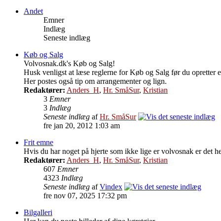
Andet
Emner
Indlæg
Seneste indlæg
Køb og Salg
Volvosnak.dk's Køb og Salg!
Husk venligst at læse reglerne for Køb og Salg før du opretter e
Her postes også tip om arrangementer og lign.
Redaktører:
Anders_H
,
Hr. SmåSur
,
Kristian
3
Emner
3
Indlæg
Seneste indlæg
af
Hr. SmåSur
fre jan 20, 2012 1:03 am
Frit emne
Hvis du har noget på hjerte som ikke lige er volvosnak er det he
Redaktører:
Anders_H
,
Hr. SmåSur
,
Kristian
607
Emner
4323
Indlæg
Seneste indlæg
af
Vindex
fre nov 07, 2025 17:32 pm
Bilgalleri