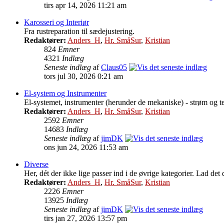
tirs apr 14, 2026 11:21 am
Karosseri og Interiør
Fra rustreparation til sædejustering.
Redaktører:
Anders_H
,
Hr. SmåSur
,
Kristian
824
Emner
4321
Indlæg
Seneste indlæg
af
Claus05
tors jul 30, 2026 0:21 am
El-system og Instrumenter
El-systemet, instrumenter (herunder de mekaniske) - strøm og t
Redaktører:
Anders_H
,
Hr. SmåSur
,
Kristian
2592
Emner
14683
Indlæg
Seneste indlæg
af
jimDK
ons jun 24, 2026 11:53 am
Diverse
Her, dét der ikke lige passer ind i de øvrige kategorier. Lad det
Redaktører:
Anders_H
,
Hr. SmåSur
,
Kristian
2226
Emner
13925
Indlæg
Seneste indlæg
af
jimDK
tirs jan 27, 2026 13:57 pm