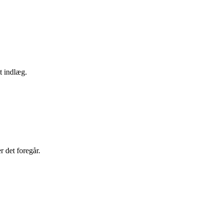
t indlæg.
r det foregår.