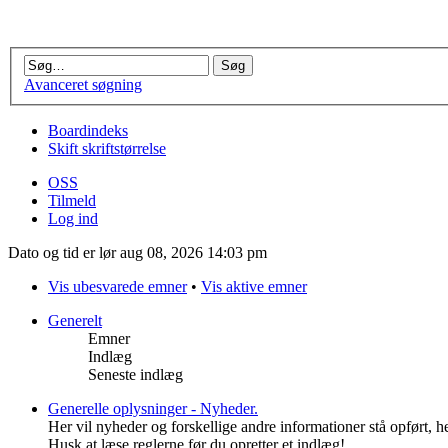
Avanceret søgning
Boardindeks
Skift skriftstørrelse
OSS
Tilmeld
Log ind
Dato og tid er lør aug 08, 2026 14:03 pm
Vis ubesvarede emner
•
Vis aktive emner
Generelt
Emner
Indlæg
Seneste indlæg
Generelle oplysninger - Nyheder.
Her vil nyheder og forskellige andre informationer stå opført, 
Husk at læse reglerne før du opretter et indlæg!