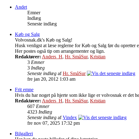
Andet
Emner
Indlæg
Seneste indlæg
Køb og Salg
Volvosnak.dk's Køb og Salg!
Husk venligst at læse reglerne for Køb og Salg før du opretter e
Her postes også tip om arrangementer og lign.
Redaktører:
Anders_H
,
Hr. SmåSur
,
Kristian
3
Emner
3
Indlæg
Seneste indlæg
af
Hr. SmåSur
fre jan 20, 2012 1:03 am
Frit emne
Hvis du har noget på hjerte som ikke lige er volvosnak er det he
Redaktører:
Anders_H
,
Hr. SmåSur
,
Kristian
607
Emner
4323
Indlæg
Seneste indlæg
af
Vindex
fre nov 07, 2025 17:32 pm
Bilgalleri