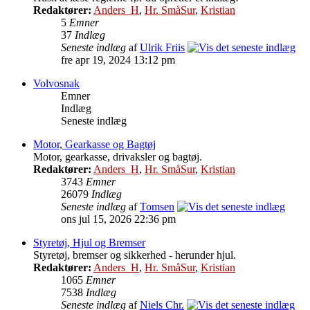
Redaktører:
Anders_H
,
Hr. SmåSur
,
Kristian
5
Emner
37
Indlæg
Seneste indlæg
af
Ulrik Friis
fre apr 19, 2024 13:12 pm
Volvosnak
Emner
Indlæg
Seneste indlæg
Motor, Gearkasse og Bagtøj
Motor, gearkasse, drivaksler og bagtøj.
Redaktører:
Anders_H
,
Hr. SmåSur
,
Kristian
3743
Emner
26079
Indlæg
Seneste indlæg
af
Tomsen
ons jul 15, 2026 22:36 pm
Styretøj, Hjul og Bremser
Styretøj, bremser og sikkerhed - herunder hjul.
Redaktører:
Anders_H
,
Hr. SmåSur
,
Kristian
1065
Emner
7538
Indlæg
Seneste indlæg
af
Niels Chr.