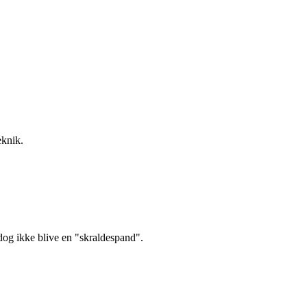
eknik.
 dog ikke blive en "skraldespand".