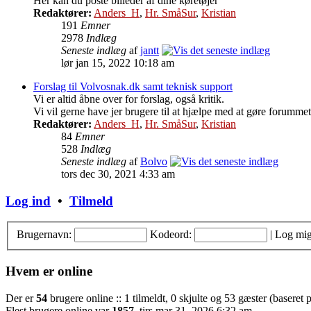
Her kan du poste billeder af dine køretøjer
Redaktører:
Anders_H
,
Hr. SmåSur
,
Kristian
191
Emner
2978
Indlæg
Seneste indlæg
af
jantt
lør jan 15, 2022 10:18 am
Forslag til Volvosnak.dk samt teknisk support
Vi er altid åbne over for forslag, også kritik.
Vi vil gerne have jer brugere til at hjælpe med at gøre forummet
Redaktører:
Anders_H
,
Hr. SmåSur
,
Kristian
84
Emner
528
Indlæg
Seneste indlæg
af
Bolvo
tors dec 30, 2021 4:33 am
Log ind
•
Tilmeld
Brugernavn:
Kodeord:
|
Log mig
Hvem er online
Der er
54
brugere online :: 1 tilmeldt, 0 skjulte og 53 gæster (baseret p
Flest brugere online var
1857
, tirs mar 31, 2026 6:32 am