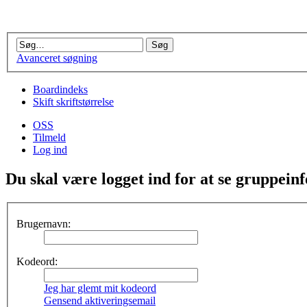
Avanceret søgning
Boardindeks
Skift skriftstørrelse
OSS
Tilmeld
Log ind
Du skal være logget ind for at se gruppein
Brugernavn:
Kodeord:
Jeg har glemt mit kodeord
Gensend aktiveringsemail