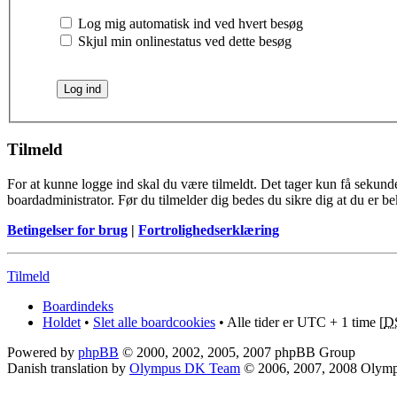
Log mig automatisk ind ved hvert besøg
Skjul min onlinestatus ved dette besøg
Tilmeld
For at kunne logge ind skal du være tilmeldt. Det tager kun få sekunder
boardadministrator. Før du tilmelder dig bedes du sikre dig at du er b
Betingelser for brug
|
Fortrolighedserklæring
Tilmeld
Boardindeks
Holdet
•
Slet alle boardcookies
• Alle tider er UTC + 1 time [
D
Powered by
phpBB
© 2000, 2002, 2005, 2007 phpBB Group
Danish translation by
Olympus DK Team
© 2006, 2007, 2008 Olym