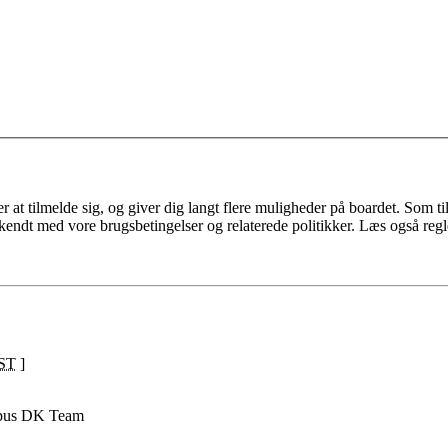
 at tilmelde sig, og giver dig langt flere muligheder på boardet. Som til
ekendt med vore brugsbetingelser og relaterede politikker. Læs også regl
ST
]
pus DK Team