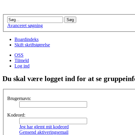
Avanceret søgning
Boardindeks
Skift skriftstørrelse
OSS
Tilmeld
Log ind
Du skal være logget ind for at se gruppein
Brugernavn:
Kodeord:
Jeg har glemt mit kodeord
Gensend aktiveringsemail