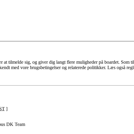
 at tilmelde sig, og giver dig langt flere muligheder på boardet. Som til
ekendt med vore brugsbetingelser og relaterede politikker. Læs også regl
ST
]
pus DK Team