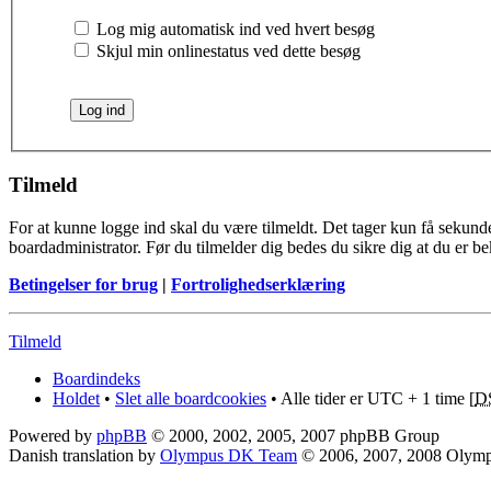
Log mig automatisk ind ved hvert besøg
Skjul min onlinestatus ved dette besøg
Tilmeld
For at kunne logge ind skal du være tilmeldt. Det tager kun få sekunder
boardadministrator. Før du tilmelder dig bedes du sikre dig at du er b
Betingelser for brug
|
Fortrolighedserklæring
Tilmeld
Boardindeks
Holdet
•
Slet alle boardcookies
• Alle tider er UTC + 1 time [
D
Powered by
phpBB
© 2000, 2002, 2005, 2007 phpBB Group
Danish translation by
Olympus DK Team
© 2006, 2007, 2008 Olym