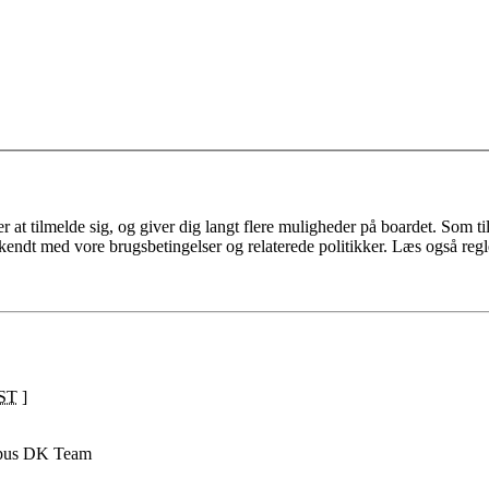
 at tilmelde sig, og giver dig langt flere muligheder på boardet. Som til
ekendt med vore brugsbetingelser og relaterede politikker. Læs også regl
ST
]
pus DK Team