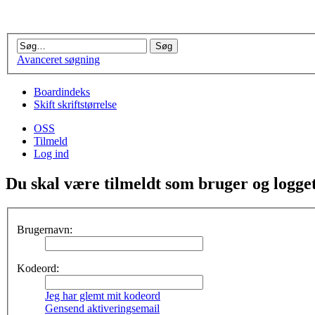
Avanceret søgning
Boardindeks
Skift skriftstørrelse
OSS
Tilmeld
Log ind
Du skal være tilmeldt som bruger og logget 
Brugernavn:
Kodeord:
Jeg har glemt mit kodeord
Gensend aktiveringsemail