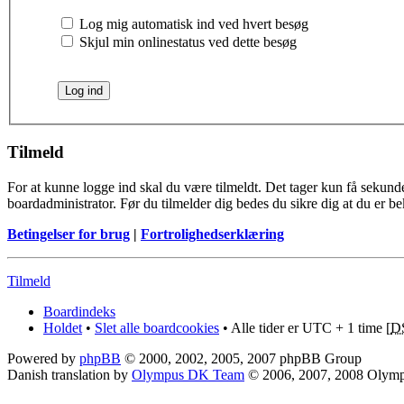
Log mig automatisk ind ved hvert besøg
Skjul min onlinestatus ved dette besøg
Tilmeld
For at kunne logge ind skal du være tilmeldt. Det tager kun få sekunder
boardadministrator. Før du tilmelder dig bedes du sikre dig at du er b
Betingelser for brug
|
Fortrolighedserklæring
Tilmeld
Boardindeks
Holdet
•
Slet alle boardcookies
• Alle tider er UTC + 1 time [
D
Powered by
phpBB
© 2000, 2002, 2005, 2007 phpBB Group
Danish translation by
Olympus DK Team
© 2006, 2007, 2008 Olym