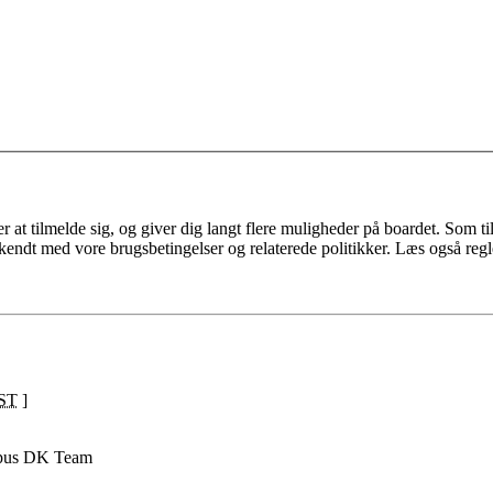
 at tilmelde sig, og giver dig langt flere muligheder på boardet. Som til
ekendt med vore brugsbetingelser og relaterede politikker. Læs også regl
ST
]
pus DK Team