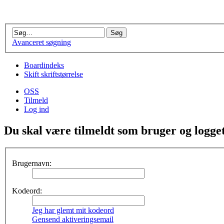
Avanceret søgning
Boardindeks
Skift skriftstørrelse
OSS
Tilmeld
Log ind
Du skal være tilmeldt som bruger og logget 
Brugernavn:
Kodeord:
Jeg har glemt mit kodeord
Gensend aktiveringsemail