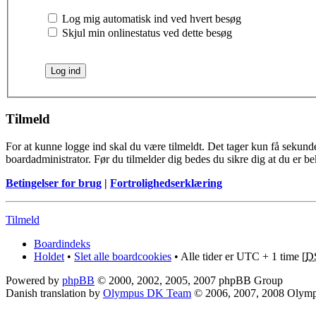
Log mig automatisk ind ved hvert besøg
Skjul min onlinestatus ved dette besøg
Tilmeld
For at kunne logge ind skal du være tilmeldt. Det tager kun få sekunder
boardadministrator. Før du tilmelder dig bedes du sikre dig at du er b
Betingelser for brug
|
Fortrolighedserklæring
Tilmeld
Boardindeks
Holdet
•
Slet alle boardcookies
• Alle tider er UTC + 1 time [
D
Powered by
phpBB
© 2000, 2002, 2005, 2007 phpBB Group
Danish translation by
Olympus DK Team
© 2006, 2007, 2008 Olym