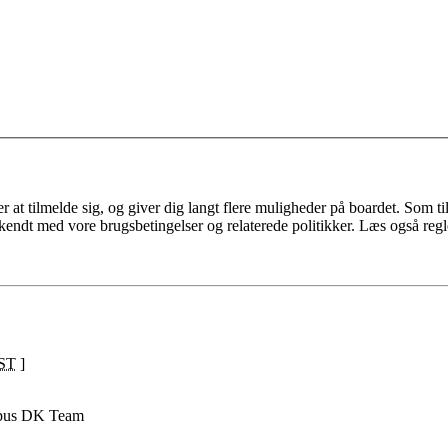
 at tilmelde sig, og giver dig langt flere muligheder på boardet. Som til
ekendt med vore brugsbetingelser og relaterede politikker. Læs også regl
ST
]
pus DK Team