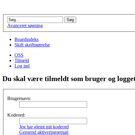
Avanceret søgning
Boardindeks
Skift skriftstørrelse
OSS
Tilmeld
Log ind
Du skal være tilmeldt som bruger og logget 
Brugernavn:
Kodeord:
Jeg har glemt mit kodeord
Gensend aktiveringsemail