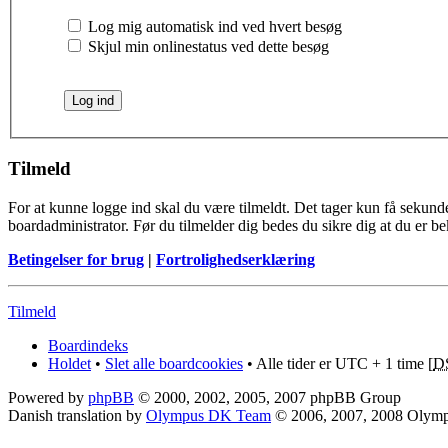
Log mig automatisk ind ved hvert besøg
Skjul min onlinestatus ved dette besøg
Tilmeld
For at kunne logge ind skal du være tilmeldt. Det tager kun få sekunder
boardadministrator. Før du tilmelder dig bedes du sikre dig at du er b
Betingelser for brug
|
Fortrolighedserklæring
Tilmeld
Boardindeks
Holdet
•
Slet alle boardcookies
• Alle tider er UTC + 1 time [
D
Powered by
phpBB
© 2000, 2002, 2005, 2007 phpBB Group
Danish translation by
Olympus DK Team
© 2006, 2007, 2008 Olym