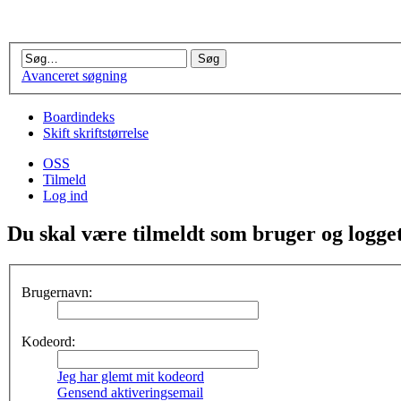
Avanceret søgning
Boardindeks
Skift skriftstørrelse
OSS
Tilmeld
Log ind
Du skal være tilmeldt som bruger og logget 
Brugernavn:
Kodeord:
Jeg har glemt mit kodeord
Gensend aktiveringsemail