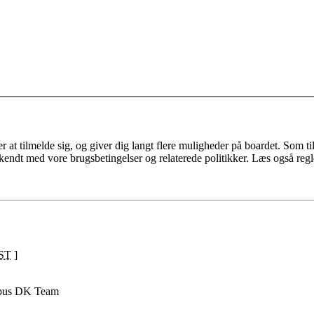
 at tilmelde sig, og giver dig langt flere muligheder på boardet. Som til
ekendt med vore brugsbetingelser og relaterede politikker. Læs også regl
ST
]
pus DK Team