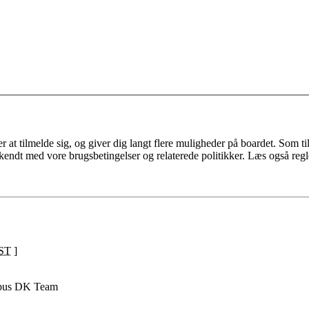
 at tilmelde sig, og giver dig langt flere muligheder på boardet. Som til
ekendt med vore brugsbetingelser og relaterede politikker. Læs også regl
ST
]
pus DK Team