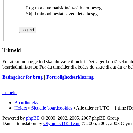
Log mig automatisk ind ved hvert besøg
Skjul min onlinestatus ved dette besøg
Tilmeld
For at kunne logge ind skal du være tilmeldt. Det tager kun få sekunder
boardadministrator. Før du tilmelder dig bedes du sikre dig at du er b
Betingelser for brug
|
Fortrolighedserklæring
Tilmeld
Boardindeks
Holdet
•
Slet alle boardcookies
• Alle tider er UTC + 1 time [
D
Powered by
phpBB
© 2000, 2002, 2005, 2007 phpBB Group
Danish translation by
Olympus DK Team
© 2006, 2007, 2008 Olym