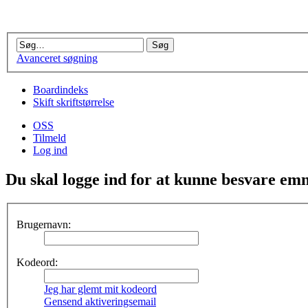
Avanceret søgning
Boardindeks
Skift skriftstørrelse
OSS
Tilmeld
Log ind
Du skal logge ind for at kunne besvare emn
Brugernavn:
Kodeord:
Jeg har glemt mit kodeord
Gensend aktiveringsemail