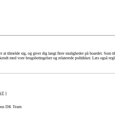
 at tilmelde sig, og giver dig langt flere muligheder på boardet. Som til
ekendt med vore brugsbetingelser og relaterede politikker. Læs også regl
ST
]
pus DK Team