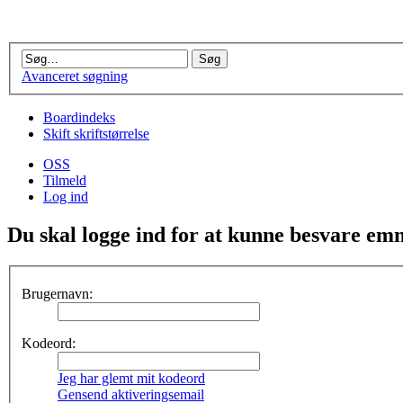
Avanceret søgning
Boardindeks
Skift skriftstørrelse
OSS
Tilmeld
Log ind
Du skal logge ind for at kunne besvare emn
Brugernavn:
Kodeord:
Jeg har glemt mit kodeord
Gensend aktiveringsemail