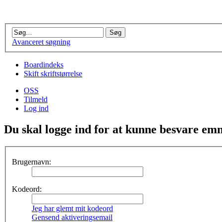
Avanceret søgning
Boardindeks
Skift skriftstørrelse
OSS
Tilmeld
Log ind
Du skal logge ind for at kunne besvare emn
Brugernavn:
Kodeord:
Jeg har glemt mit kodeord
Gensend aktiveringsemail