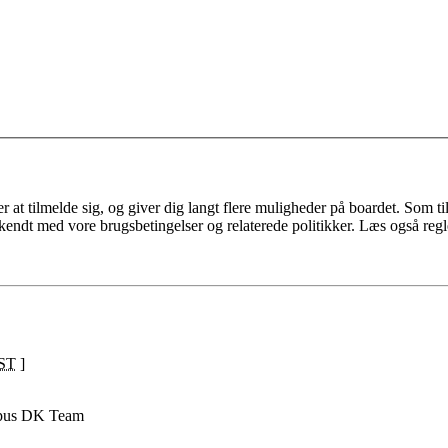
 at tilmelde sig, og giver dig langt flere muligheder på boardet. Som til
ekendt med vore brugsbetingelser og relaterede politikker. Læs også regl
ST
]
pus DK Team