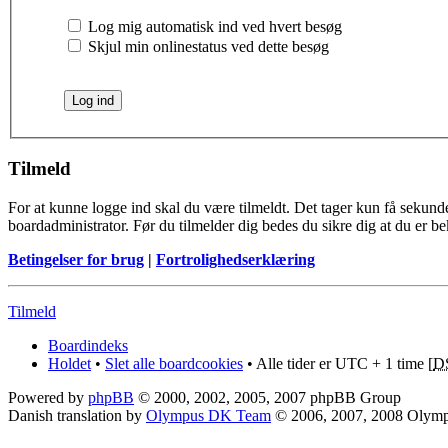
Log mig automatisk ind ved hvert besøg
Skjul min onlinestatus ved dette besøg
Tilmeld
For at kunne logge ind skal du være tilmeldt. Det tager kun få sekunder
boardadministrator. Før du tilmelder dig bedes du sikre dig at du er b
Betingelser for brug
|
Fortrolighedserklæring
Tilmeld
Boardindeks
Holdet
•
Slet alle boardcookies
• Alle tider er UTC + 1 time [
D
Powered by
phpBB
© 2000, 2002, 2005, 2007 phpBB Group
Danish translation by
Olympus DK Team
© 2006, 2007, 2008 Olym