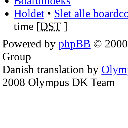
Boardindeks
Holdet
•
Slet alle boardc
time [
DST
]
Powered by
phpBB
© 2000,
Group
Danish translation by
Olym
2008 Olympus DK Team