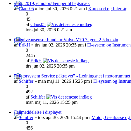
V60, 2019, elmotor/dæmper til bagsmæk
af
Claus05
» tors jul 30, 2026 0:21 am i
Karosseri og Interiør
0
45
af
Claus05
tors jul 30, 2026 0:21 am
Olieniveausensor bundkar Volvo V70 3. gen. 2,5 benzin
af
ErikH
» tirs jun 02, 2026 20:35 pm i
El-system og Instrumen
0
2445
af
ErikH
tirs jun 02, 2026 20:35 pm
"Motorsystem Service påkrævet" - Ledningsnet i motorrummet
af
Schiffer
» man maj 11, 2026 15:25 pm i
El-system og Instru
0
492
af
Schiffer
man maj 11, 2026 15:25 pm
Fejlmeddelelse i displayet
af
Schiffer
» tors apr 30, 2026 15:44 pm i
Motor, Gearkasse og
0
456