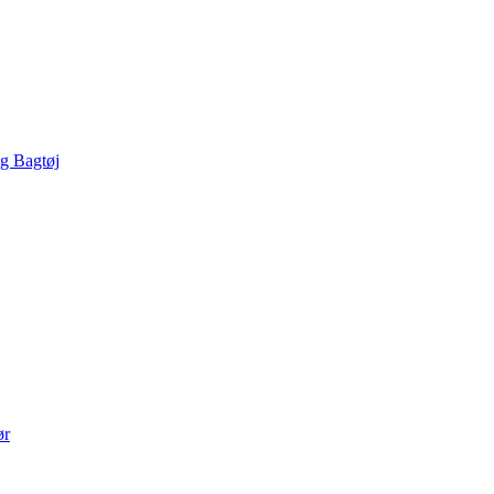
g Bagtøj
ør