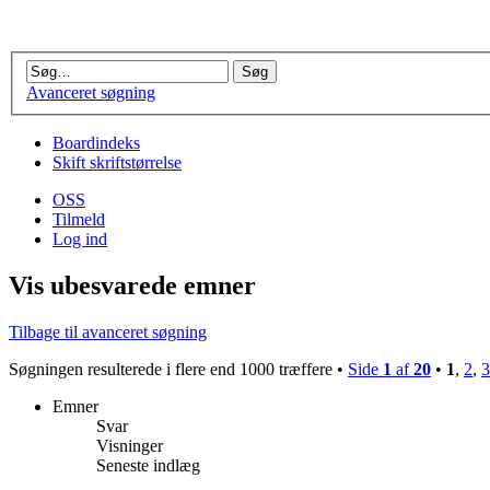
Avanceret søgning
Boardindeks
Skift skriftstørrelse
OSS
Tilmeld
Log ind
Vis ubesvarede emner
Tilbage til avanceret søgning
Søgningen resulterede i flere end 1000 træffere •
Side
1
af
20
•
1
,
2
,
3
Emner
Svar
Visninger
Seneste indlæg