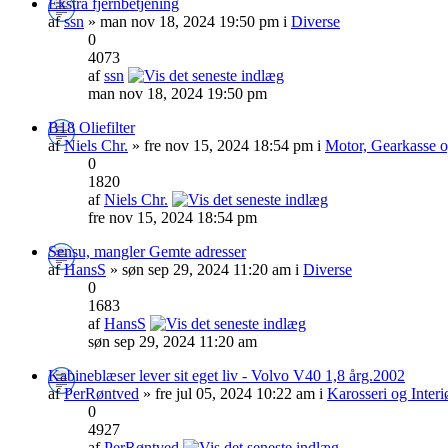
Ekstra fjernbetjening
af
ssn
» man nov 18, 2024 19:50 pm i
Diverse
0
4073
af
ssn
man nov 18, 2024 19:50 pm
B18 Oliefilter
af
Niels Chr.
» fre nov 15, 2024 18:54 pm i
Motor, Gearkasse o
0
1820
af
Niels Chr.
fre nov 15, 2024 18:54 pm
Sensu, mangler Gemte adresser
af
HansS
» søn sep 29, 2024 11:20 am i
Diverse
0
1683
af
HansS
søn sep 29, 2024 11:20 am
Kabineblæser lever sit eget liv - Volvo V40 1,8 årg.2002
af
PerRøntved
» fre jul 05, 2024 10:22 am i
Karosseri og Interi
0
4927
af
PerRøntved