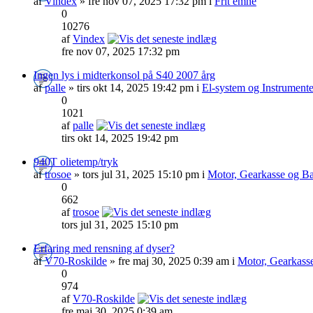
af
Vindex
» fre nov 07, 2025 17:32 pm i
Frit emne
0
10276
af
Vindex
fre nov 07, 2025 17:32 pm
Ingen lys i midterkonsol på S40 2007 årg
af
palle
» tirs okt 14, 2025 19:42 pm i
El-system og Instrumente
0
1021
af
palle
tirs okt 14, 2025 19:42 pm
940T olietemp/tryk
af
trosoe
» tors jul 31, 2025 15:10 pm i
Motor, Gearkasse og Ba
0
662
af
trosoe
tors jul 31, 2025 15:10 pm
Erfaring med rensning af dyser?
af
V70-Roskilde
» fre maj 30, 2025 0:39 am i
Motor, Gearkass
0
974
af
V70-Roskilde
fre maj 30, 2025 0:39 am