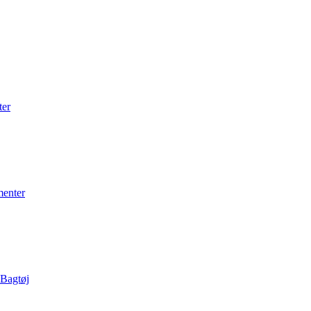
ter
menter
 Bagtøj