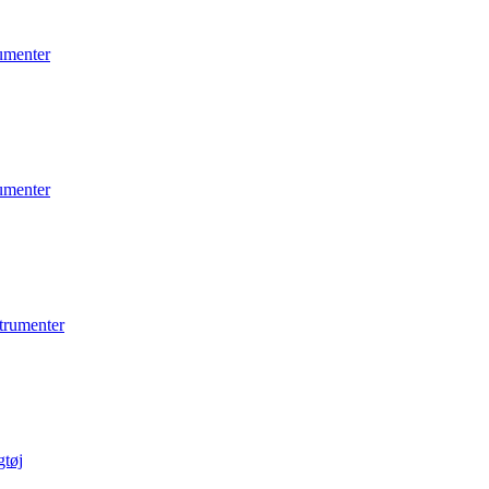
umenter
umenter
trumenter
gtøj