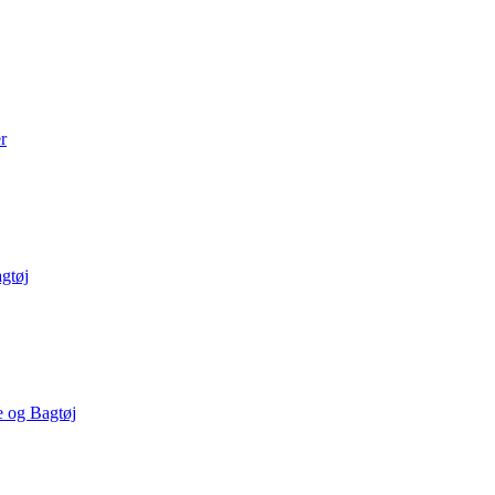
r
gtøj
e og Bagtøj