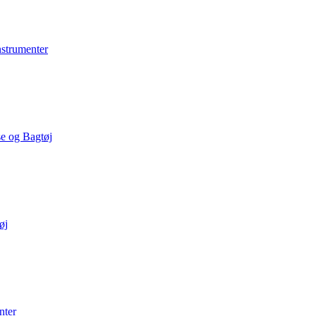
nstrumenter
e og Bagtøj
øj
nter