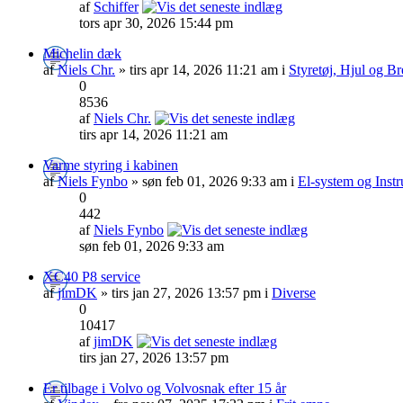
af
Schiffer
tors apr 30, 2026 15:44 pm
Michelin dæk
af
Niels Chr.
» tirs apr 14, 2026 11:21 am i
Styretøj, Hjul og B
0
8536
af
Niels Chr.
tirs apr 14, 2026 11:21 am
Varme styring i kabinen
af
Niels Fynbo
» søn feb 01, 2026 9:33 am i
El-system og Inst
0
442
af
Niels Fynbo
søn feb 01, 2026 9:33 am
XC40 P8 service
af
jimDK
» tirs jan 27, 2026 13:57 pm i
Diverse
0
10417
af
jimDK
tirs jan 27, 2026 13:57 pm
Er tilbage i Volvo og Volvosnak efter 15 år