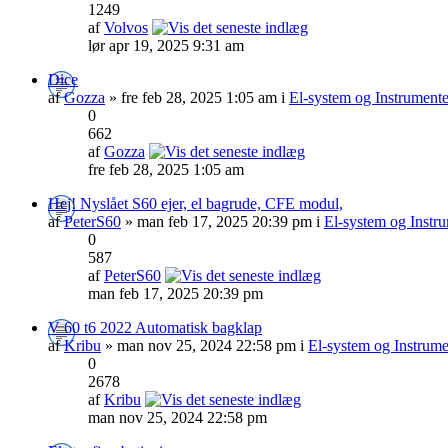
1249
af
Volvos
lør apr 19, 2025 9:31 am
Dice
af
Gozza
» fre feb 28, 2025 1:05 am i
El-system og Instrumente
0
662
af
Gozza
fre feb 28, 2025 1:05 am
Hej! Nyslået S60 ejer, el bagrude, CFE modul,
af
PeterS60
» man feb 17, 2025 20:39 pm i
El-system og Instr
0
587
af
PeterS60
man feb 17, 2025 20:39 pm
V 60 t6 2022 Automatisk bagklap
af
Kribu
» man nov 25, 2024 22:58 pm i
El-system og Instrume
0
2678
af
Kribu
man nov 25, 2024 22:58 pm