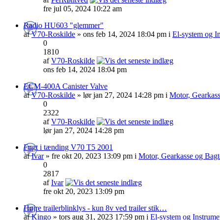
fre jul 05, 2024 10:22 am
Radio HU603 "glemmer"
af
V70-Roskilde
» ons feb 14, 2024 18:04 pm i
El-system og I
0
1810
af
V70-Roskilde
ons feb 14, 2024 18:04 pm
ECM-400A Canister Valve
af
V70-Roskilde
» lør jan 27, 2024 14:28 pm i
Motor, Gearkass
0
2322
af
V70-Roskilde
lør jan 27, 2024 14:28 pm
Fugt i tænding V70 T5 2001
af
Ivar
» fre okt 20, 2023 13:09 pm i
Motor, Gearkasse og Bagt
0
2817
af
Ivar
fre okt 20, 2023 13:09 pm
Højre trailerblinklys - kun 8v ved trailer stik…
af
Kingo
» tors aug 31, 2023 17:59 pm i
El-system og Instrume