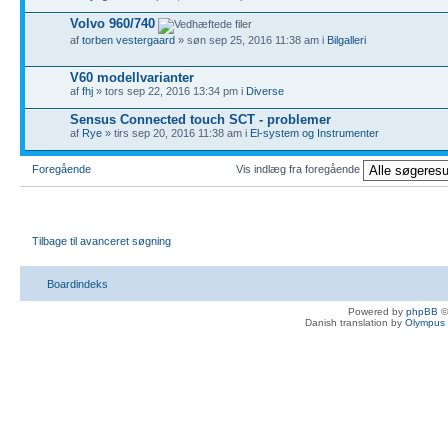
Volvo 960/740
af
torben vestergaard
» søn sep 25, 2016 11:38 am i
Bilgalleri
V60 modellvarianter
af
fhj
» tors sep 22, 2016 13:34 pm i
Diverse
Sensus Connected touch SCT - problemer
af
Rye
» tirs sep 20, 2016 11:38 am i
El-system og Instrumenter
Foregående
Vis indlæg fra foregående
Tilbage til avanceret søgning
Boardindeks
Powered by
phpBB
©
Danish translation by
Olympus