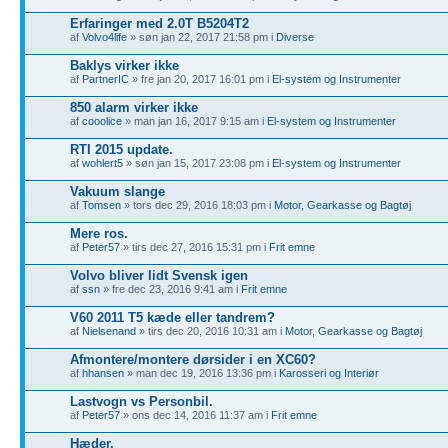
Erfaringer med 2.0T B5204T2
af
Volvo4life
» søn jan 22, 2017 21:58 pm i
Diverse
Baklys virker ikke
af
PartnerIC
» fre jan 20, 2017 16:01 pm i
El-system og Instrumenter
850 alarm virker ikke
af
cooolice
» man jan 16, 2017 9:15 am i
El-system og Instrumenter
RTI 2015 update.
af
wohlert5
» søn jan 15, 2017 23:08 pm i
El-system og Instrumenter
Vakuum slange
af
Tomsen
» tors dec 29, 2016 18:03 pm i
Motor, Gearkasse og Bagtøj
Mere ros.
af
Peter57
» tirs dec 27, 2016 15:31 pm i
Frit emne
Volvo bliver lidt Svensk igen
af
ssn
» fre dec 23, 2016 9:41 am i
Frit emne
V60 2011 T5 kæde eller tandrem?
af
Nielsenand
» tirs dec 20, 2016 10:31 am i
Motor, Gearkasse og Bagtøj
Afmontere/montere dørsider i en XC60?
af
hhansen
» man dec 19, 2016 13:36 pm i
Karosseri og Interiør
Lastvogn vs Personbil.
af
Peter57
» ons dec 14, 2016 11:37 am i
Frit emne
Hæder.