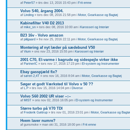
af
Peter57
» tirs dec 13, 2016 15:43 pm i
Frit emne
Volvo S40, årgang 2004.
af
Linding
» tors dec 08, 2016 21:58 pm i
Motor, Gearkasse og Bagtøj
Kabinefilter V40 D2 2013
af
mike_sn
» tors dec 08, 2016 10:00 am i
Karosseri og Interiør
B23 16v - Volvo amazon
af
piilgaard
» fre nov 25, 2016 22:11 pm i
Motor, Gearkasse og Bagtøj
Montering af nyt læder på sædebund V50
af
Vium
» ons nov 23, 2016 15:55 pm i
Karosseri og Interiør
2001 C70, El-varme i bagrude og sidespejle virker ikke
af
PartnerIC
» tors nov 17, 2016 17:23 pm i
El-system og Instrumenter
Ebay gasspjæld fix?
af
søren 2,4T
» ons nov 16, 2016 8:04 am i
Motor, Gearkasse og Bagtøj
Søger et godt Værksted til Volvo v 50 ??
af
L.P
» tirs nov 15, 2016 14:04 pm i
Diverse
Volvo S60 2002 UR viser --:--
af
MIST
» ons nov 02, 2016 16:05 pm i
El-system og Instrumenter
Større turbo på V70 TDI
af
Frederik Gøttrup
» tirs nov 01, 2016 23:01 pm i
Motor, Gearkasse og Bagtø
Hvem laver numre?
af gunsmoke » man okt 31, 2016 18:00 pm i
Frit emne