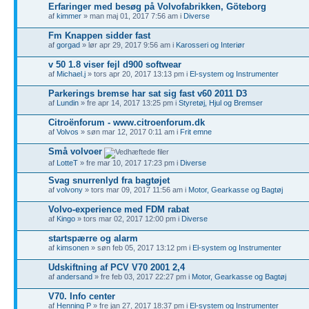
Erfaringer med besøg på Volvofabrikken, Göteborg
af
kimmer
» man maj 01, 2017 7:56 am i
Diverse
Fm Knappen sidder fast
af
gorgad
» lør apr 29, 2017 9:56 am i
Karosseri og Interiør
v 50 1.8 viser fejl d900 softwear
af
Michael.j
» tors apr 20, 2017 13:13 pm i
El-system og Instrumenter
Parkerings bremse har sat sig fast v60 2011 D3
af
Lundin
» fre apr 14, 2017 13:25 pm i
Styretøj, Hjul og Bremser
Citroënforum - www.citroenforum.dk
af
Volvos
» søn mar 12, 2017 0:11 am i
Frit emne
Små volvoer
af
LotteT
» fre mar 10, 2017 17:23 pm i
Diverse
Svag snurrenlyd fra bagtøjet
af
volvony
» tors mar 09, 2017 11:56 am i
Motor, Gearkasse og Bagtøj
Volvo-experience med FDM rabat
af
Kingo
» tors mar 02, 2017 12:00 pm i
Diverse
startspærre og alarm
af
kimsonen
» søn feb 05, 2017 13:12 pm i
El-system og Instrumenter
Udskiftning af PCV V70 2001 2,4
af
andersand
» fre feb 03, 2017 22:27 pm i
Motor, Gearkasse og Bagtøj
V70. Info center
af
Henning P
» fre jan 27, 2017 18:37 pm i
El-system og Instrumenter