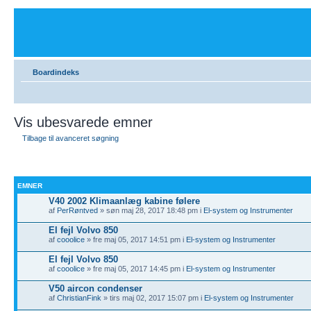
Boardindeks
Vis ubesvarede emner
Tilbage til avanceret søgning
EMNER
V40 2002 Klimaanlæg kabine følere
af
PerRøntved
» søn maj 28, 2017 18:48 pm i
El-system og Instrumenter
El fejl Volvo 850
af
cooolice
» fre maj 05, 2017 14:51 pm i
El-system og Instrumenter
El fejl Volvo 850
af
cooolice
» fre maj 05, 2017 14:45 pm i
El-system og Instrumenter
V50 aircon condenser
af
ChristianFink
» tirs maj 02, 2017 15:07 pm i
El-system og Instrumenter