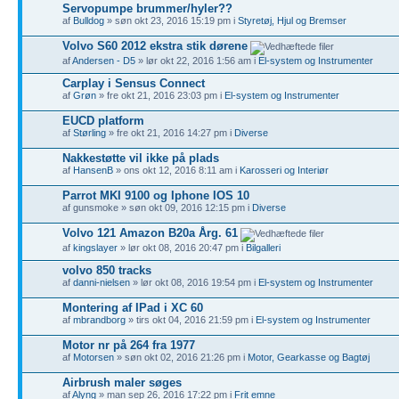
Servopumpe brummer/hyler??
af
Bulldog
» søn okt 23, 2016 15:19 pm i
Styretøj, Hjul og Bremser
Volvo S60 2012 ekstra stik dørene
af
Andersen - D5
» lør okt 22, 2016 1:56 am i
El-system og Instrumenter
Carplay i Sensus Connect
af
Grøn
» fre okt 21, 2016 23:03 pm i
El-system og Instrumenter
EUCD platform
af
Størling
» fre okt 21, 2016 14:27 pm i
Diverse
Nakkestøtte vil ikke på plads
af
HansenB
» ons okt 12, 2016 8:11 am i
Karosseri og Interiør
Parrot MKI 9100 og Iphone IOS 10
af gunsmoke » søn okt 09, 2016 12:15 pm i
Diverse
Volvo 121 Amazon B20a Årg. 61
af
kingslayer
» lør okt 08, 2016 20:47 pm i
Bilgalleri
volvo 850 tracks
af
danni-nielsen
» lør okt 08, 2016 19:54 pm i
El-system og Instrumenter
Montering af IPad i XC 60
af
mbrandborg
» tirs okt 04, 2016 21:59 pm i
El-system og Instrumenter
Motor nr på 264 fra 1977
af
Motorsen
» søn okt 02, 2016 21:26 pm i
Motor, Gearkasse og Bagtøj
Airbrush maler søges
af
Alyng
» man sep 26, 2016 17:22 pm i
Frit emne