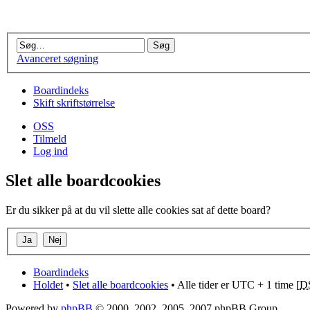
Avanceret søgning
Boardindeks
Skift skriftstørrelse
OSS
Tilmeld
Log ind
Slet alle boardcookies
Er du sikker på at du vil slette alle cookies sat af dette board?
Boardindeks
Holdet
•
Slet alle boardcookies
• Alle tider er UTC + 1 time [
D
Powered by
phpBB
© 2000, 2002, 2005, 2007 phpBB Group