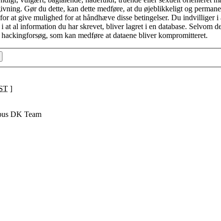
lovgivning. Gør du dette, kan dette medføre, at du øjeblikkeligt og perma
r at give mulighed for at håndhæve disse betingelser. Du indvilliger i at "
i at al information du har skrevet, bliver lagret i en database. Selvom d
rt hackingforsøg, som kan medføre at dataene bliver kompromitteret.
ST
]
pus DK Team