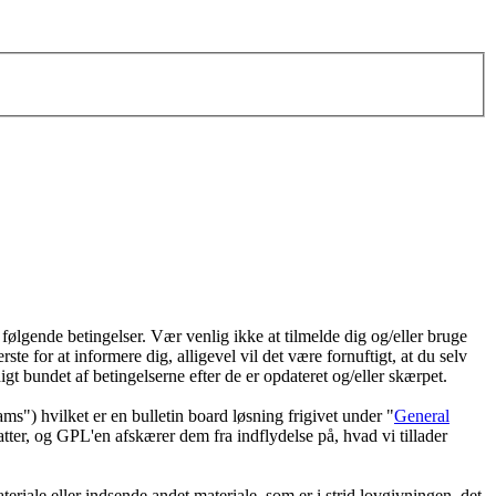
 følgende betingelser. Vær venlig ikke at tilmelde dig og/eller bruge
rste for at informere dig, alligevel vil det være fornuftigt, at du selv
igt bundet af betingelserne efter de er opdateret og/eller skærpet.
 hvilket er en bulletin board løsning frigivet under "
General
ter, og GPL'en afskærer dem fra indflydelse på, hvad vi tillader
eriale eller indsende andet materiale, som er i strid lovgivningen, det