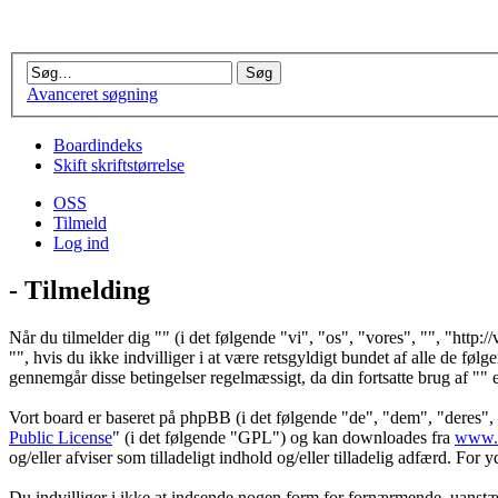
Avanceret søgning
Boardindeks
Skift skriftstørrelse
OSS
Tilmeld
Log ind
- Tilmelding
Når du tilmelder dig "" (i det følgende "vi", "os", "vores", "", "http:
"", hvis du ikke indvilliger i at være retsgyldigt bundet af alle de følge
gennemgår disse betingelser regelmæssigt, da din fortsatte brug af "" ef
Vort board er baseret på phpBB (i det følgende "de", "dem", "deres
Public License
" (i det følgende "GPL") og kan downloades fra
www.
og/eller afviser som tilladeligt indhold og/eller tilladelig adfærd. Fo
Du indvilliger i ikke at indsende nogen form for fornærmende, uanstændi