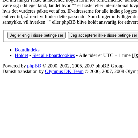
være sig i dit eget land, landet hvor “” er hostet eller international 
hvis det vurderes påkrævet af os. IP-adresserne for alle indlæg logges fo
enhver tid, såfremt vi finder dette passende. Som bruger indvilliger du 
samtykke, vil hverken "" eller phpBB blive holdt ansvarlig for ethve
Boardindeks
Holdet
•
Slet alle boardcookies
• Alle tider er UTC + 1 time [
D
Powered by
phpBB
© 2000, 2002, 2005, 2007 phpBB Group
Danish translation by
Olympus DK Team
© 2006, 2007, 2008 Olym