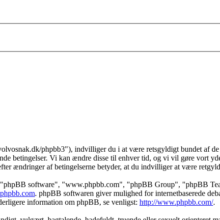
//volvosnak.dk/phpbb3"), indvilliger du i at være retsgyldigt bundet af de
nde betingelser. Vi kan ændre disse til enhver tid, og vi vil gøre vort yde
ter ændringer af betingelserne betyder, at du indvilliger at være retgyld
", "phpBB software", "www.phpbb.com", "phpBB Group", "phpBB Teams")
phpbb.com
. phpBB softwaren giver mulighed for internetbaserede debat
r yderligere information om phpBB, se venligst:
http://www.phpbb.com/
.
gt, vulgært, bagtalende, hadefuldt, truende eller sexuelt orienteret mat