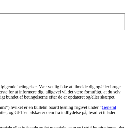
 følgende betingelser. Vær venlig ikke at tilmelde dig og/eller bruge
rste for at informere dig, alligevel vil det være fornuftigt, at du selv
igt bundet af betingelserne efter de er opdateret og/eller skærpet.
 hvilket er en bulletin board løsning frigivet under "
General
ter, og GPL'en afskærer dem fra indflydelse på, hvad vi tillader
eriale eller indsende andet materiale, som er i strid lovgivningen, det