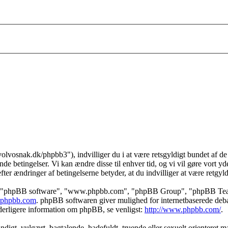
//volvosnak.dk/phpbb3"), indvilliger du i at være retsgyldigt bundet af de
nde betingelser. Vi kan ændre disse til enhver tid, og vi vil gøre vort yde
ter ændringer af betingelserne betyder, at du indvilliger at være retgyld
", "phpBB software", "www.phpbb.com", "phpBB Group", "phpBB Teams")
phpbb.com
. phpBB softwaren giver mulighed for internetbaserede debat
r yderligere information om phpBB, se venligst:
http://www.phpbb.com/
.
gt, vulgært, bagtalende, hadefuldt, truende eller sexuelt orienteret mat