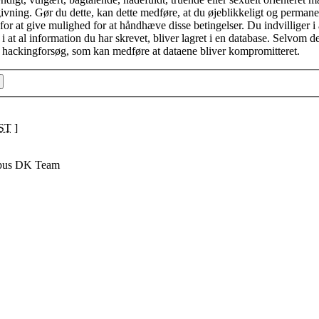
lovgivning. Gør du dette, kan dette medføre, at du øjeblikkeligt og perma
r at give mulighed for at håndhæve disse betingelser. Du indvilliger i at "
i at al information du har skrevet, bliver lagret i en database. Selvom d
rt hackingforsøg, som kan medføre at dataene bliver kompromitteret.
ST
]
pus DK Team