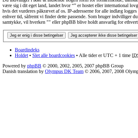
være sig i dit eget land, landet hvor “” er hostet eller international 
hvis det vurderes påkrævet af os. IP-adresserne for alle indlæg logges fo
enhver tid, såfremt vi finder dette passende. Som bruger indvilliger du 
samtykke, vil hverken "" eller phpBB blive holdt ansvarlig for ethve
Boardindeks
Holdet
•
Slet alle boardcookies
• Alle tider er UTC + 1 time [
D
Powered by
phpBB
© 2000, 2002, 2005, 2007 phpBB Group
Danish translation by
Olympus DK Team
© 2006, 2007, 2008 Olym