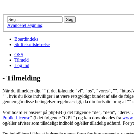
Avanceret søgning
Boardindeks
Skift skriftstørrelse
OSS
Tilmeld
Log ind
- Tilmelding
Når du tilmelder dig "" (i det følgende "vi", "os", "vores", "", "http:
"", hvis du ikke indvilliger i at være retsgyldigt bundet af alle de følge
gennemgår disse betingelser regelmæssigt, da din fortsatte brug af "" ef
Vort board er baseret på phpBB (i det følgende "de", "dem", "deres
Public License
" (i det følgende "GPL") og kan downloades fra
www.
og/eller afviser som tilladeligt indhold og/eller tilladelig adfærd. Fo
Du indvilliger i ikke at indsende nogen form for fornærmende, uanstændi