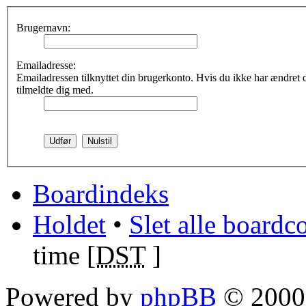
Brugernavn:
Emailadresse:
Emailadressen tilknyttet din brugerkonto. Hvis du ikke har ændret
tilmeldte dig med.
Boardindeks
Holdet
•
Slet alle boardc
time [
DST
]
Powered by
phpBB
© 2000,