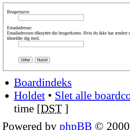
Brugernavn:
Emailadresse:
Emailadressen tilknyttet din brugerkonto. Hvis du ikke har ændret
tilmeldte dig med.
Boardindeks
Holdet
•
Slet alle boardc
time [
DST
]
Powered by
phpBB
© 2000,