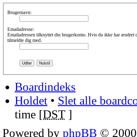
Brugernavn:
Emailadresse:
Emailadressen tilknyttet din brugerkonto. Hvis du ikke har ændret
tilmeldte dig med.
Boardindeks
Holdet
•
Slet alle boardc
time [
DST
]
Powered by
phpBB
© 2000,