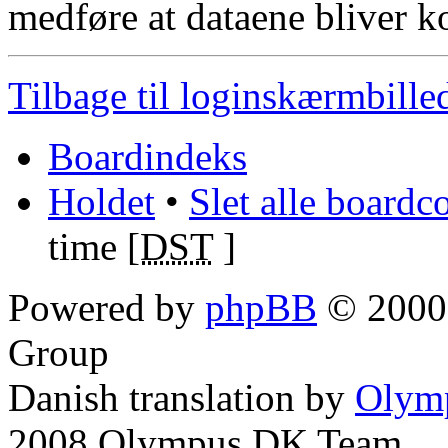
medføre at dataene bliver k
Tilbage til loginskærmbille
Boardindeks
Holdet
•
Slet alle boardc
time [
DST
]
Powered by
phpBB
© 2000,
Group
Danish translation by
Olym
2008 Olympus DK Team