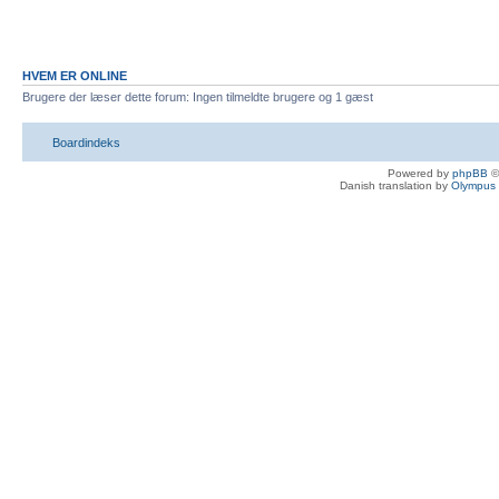
HVEM ER ONLINE
Brugere der læser dette forum: Ingen tilmeldte brugere og 1 gæst
Boardindeks
Powered by
phpBB
©
Danish translation by
Olympus