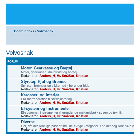
Boardindeks
‹
Volvosnak
Volvosnak
FORUM
Motor, Gearkasse og Bagtøj
Motor, gearkasse, drivaksler og bagtøj.
Redaktører:
Anders_H
,
Hr. SmåSur
,
Kristian
Styretøj, Hjul og Bremser
Styretøj, bremser og sikkerhed - herunder hjul.
Redaktører:
Anders_H
,
Hr. SmåSur
,
Kristian
Karosseri og Interiør
Fra rustreparation til sædejustering.
Redaktører:
Anders_H
,
Hr. SmåSur
,
Kristian
El-system og Instrumenter
El-systemet, instrumenter (herunder de mekaniske) - strøm og teknik.
Redaktører:
Anders_H
,
Hr. SmåSur
,
Kristian
Diverse
Her, dét der ikke lige passer ind i de øvrige kategorier. Lad det dog ikke blive
Redaktører:
Anders_H
,
Hr. SmåSur
,
Kristian