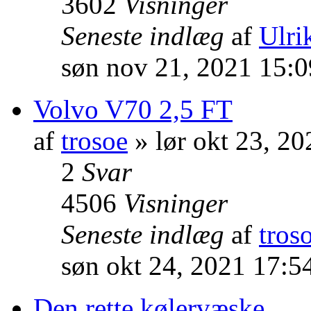
3602
Visninger
Seneste indlæg
af
Ulrik
søn nov 21, 2021 15:
Volvo V70 2,5 FT
af
trosoe
» lør okt 23, 2
2
Svar
4506
Visninger
Seneste indlæg
af
tros
søn okt 24, 2021 17:5
Den rette kølervæske