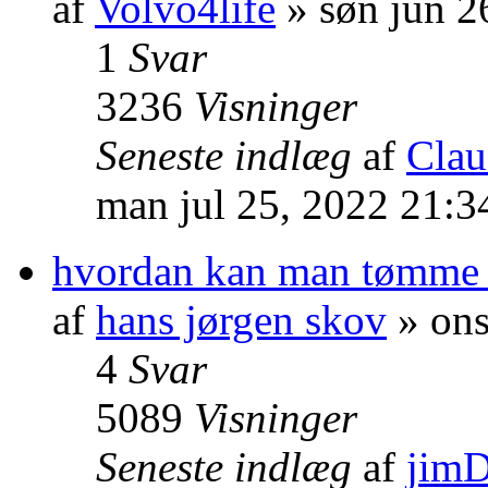
af
Volvo4life
» søn jun 2
1
Svar
3236
Visninger
Seneste indlæg
af
Clau
man jul 25, 2022 21:
hvordan kan man tømme 
af
hans jørgen skov
» ons
4
Svar
5089
Visninger
Seneste indlæg
af
jim