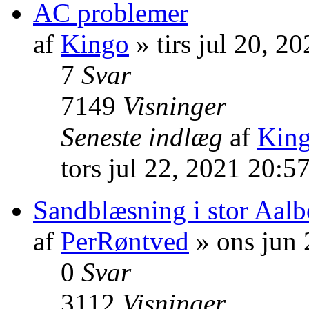
AC problemer
af
Kingo
» tirs jul 20, 2
7
Svar
7149
Visninger
Seneste indlæg
af
Kin
tors jul 22, 2021 20:5
Sandblæsning i stor Aalb
af
PerRøntved
» ons jun 
0
Svar
3112
Visninger