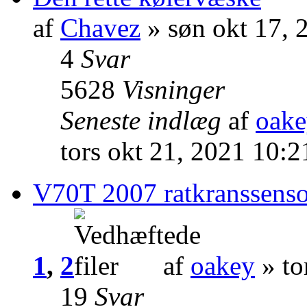
af
Chavez
» søn okt 17, 
4
Svar
5628
Visninger
Seneste indlæg
af
oak
tors okt 21, 2021 10:
V70T 2007 ratkranssenso
1
,
2
af
oakey
» to
19
Svar