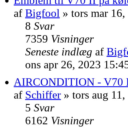
Emblem til V70 II på køle
af
Bigfool
» tors mar 16
8
Svar
7359
Visninger
Seneste indlæg
af
Bigf
ons apr 26, 2023 15:4
AIRCONDITION - V70 D
af
Schiffer
» tors aug 11
5
Svar
6162
Visninger