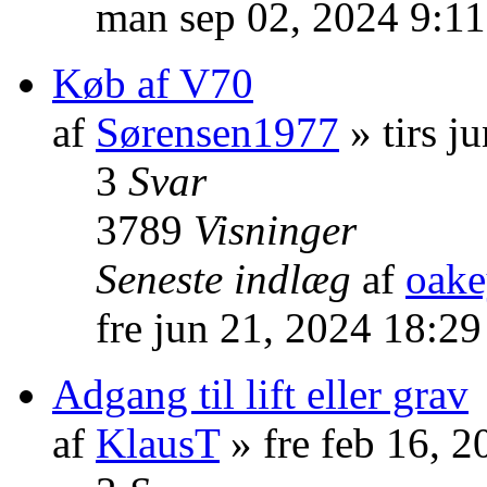
man sep 02, 2024 9:1
Køb af V70
af
Sørensen1977
» tirs j
3
Svar
3789
Visninger
Seneste indlæg
af
oak
fre jun 21, 2024 18:2
Adgang til lift eller grav
af
KlausT
» fre feb 16, 