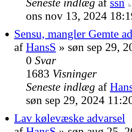
Seneste indlæg
af
ssn
ons nov 13, 2024 18:
Sensu, mangler Gemte ad
af
HansS
» søn sep 29, 2
0
Svar
1683
Visninger
Seneste indlæg
af
Han
søn sep 29, 2024 11:2
Lav kølevæske advarsel
af
HansS
» søn aug 25, 