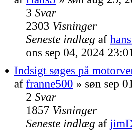
3
Svar
2303
Visninger
Seneste indlæg
af
hans
ons sep 04, 2024 23:0
Indsigt søges på motorve
af
franne500
» søn sep 0
2
Svar
1857
Visninger
Seneste indlæg
af
jim