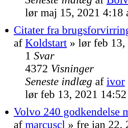
lør maj 15, 2021 4:18
Citater fra brugsforvirri
af
Koldstart
» lør feb 13
1
Svar
4372
Visninger
Seneste indlæg
af
ivor
lør feb 13, 2021 14:5
Volvo 240 godkendelse 
af
marcuscl
» fre jan 22,