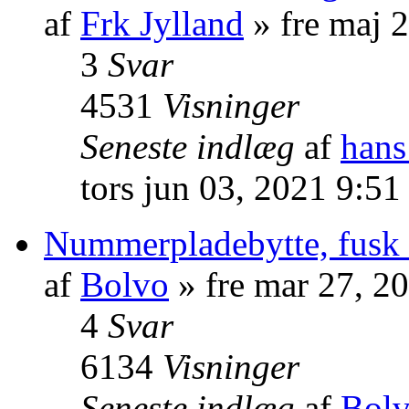
af
Frk Jylland
» fre maj 
3
Svar
4531
Visninger
Seneste indlæg
af
hans
tors jun 03, 2021 9:51
Nummerpladebytte, fusk el
af
Bolvo
» fre mar 27, 2
4
Svar
6134
Visninger
Seneste indlæg
af
Bol