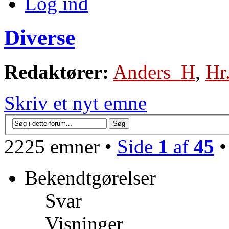
Log ind
Diverse
Redaktører:
Anders_H
,
Hr
Skriv et nyt emne
2225 emner •
Side
1
af
45
Bekendtgørelser
Svar
Visninger