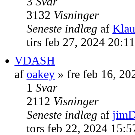
3
Svar
3132
Visninger
Seneste indlæg
af
Kla
tirs feb 27, 2024 20:1
VDASH
af
oakey
» fre feb 16, 2
1
Svar
2112
Visninger
Seneste indlæg
af
jim
tors feb 22, 2024 15: