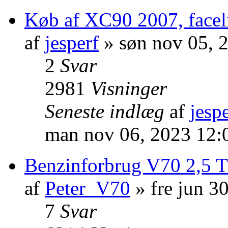
Køb af XC90 2007, faceli
af
jesperf
» søn nov 05, 
2
Svar
2981
Visninger
Seneste indlæg
af
jesp
man nov 06, 2023 12:
Benzinforbrug V70 2,5 T
af
Peter_V70
» fre jun 3
7
Svar