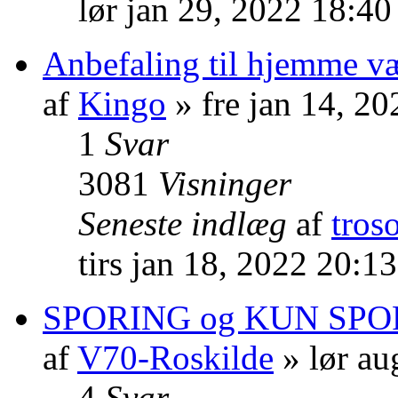
lør jan 29, 2022 18:4
Anbefaling til hjemme v
af
Kingo
» fre jan 14, 2
1
Svar
3081
Visninger
Seneste indlæg
af
tros
tirs jan 18, 2022 20:1
SPORING og KUN SPO
af
V70-Roskilde
» lør au
4
Svar