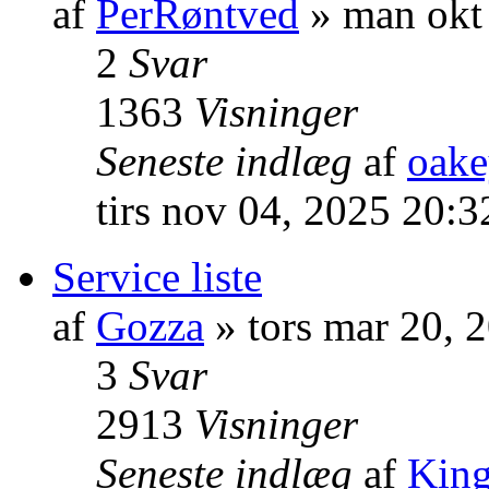
af
PerRøntved
» man okt
2
Svar
1363
Visninger
Seneste indlæg
af
oak
tirs nov 04, 2025 20:
Service liste
af
Gozza
» tors mar 20, 
3
Svar
2913
Visninger
Seneste indlæg
af
Kin