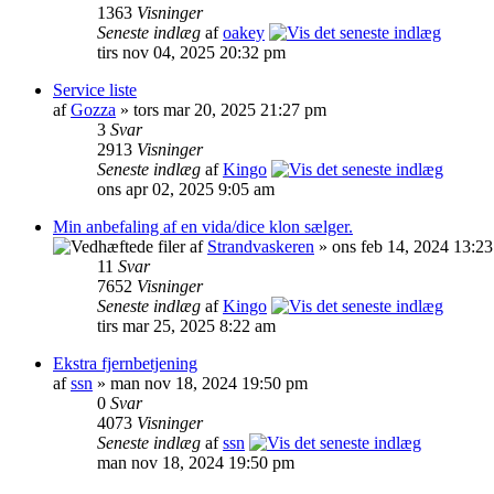
1363
Visninger
Seneste indlæg
af
oakey
tirs nov 04, 2025 20:32 pm
Service liste
af
Gozza
» tors mar 20, 2025 21:27 pm
3
Svar
2913
Visninger
Seneste indlæg
af
Kingo
ons apr 02, 2025 9:05 am
Min anbefaling af en vida/dice klon sælger.
af
Strandvaskeren
» ons feb 14, 2024 13:2
11
Svar
7652
Visninger
Seneste indlæg
af
Kingo
tirs mar 25, 2025 8:22 am
Ekstra fjernbetjening
af
ssn
» man nov 18, 2024 19:50 pm
0
Svar
4073
Visninger
Seneste indlæg
af
ssn
man nov 18, 2024 19:50 pm