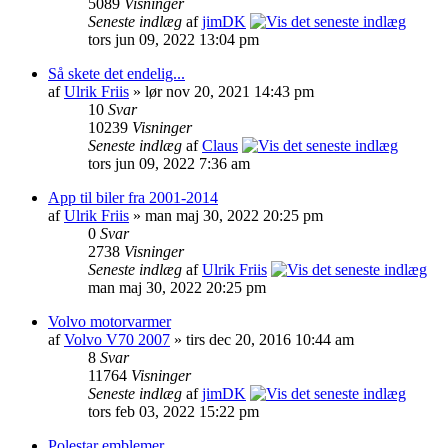
5089
Visninger
Seneste indlæg
af
jimDK
tors jun 09, 2022 13:04 pm
Så skete det endelig...
af
Ulrik Friis
» lør nov 20, 2021 14:43 pm
10
Svar
10239
Visninger
Seneste indlæg
af
Claus
tors jun 09, 2022 7:36 am
App til biler fra 2001-2014
af
Ulrik Friis
» man maj 30, 2022 20:25 pm
0
Svar
2738
Visninger
Seneste indlæg
af
Ulrik Friis
man maj 30, 2022 20:25 pm
Volvo motorvarmer
af
Volvo V70 2007
» tirs dec 20, 2016 10:44 am
8
Svar
11764
Visninger
Seneste indlæg
af
jimDK
tors feb 03, 2022 15:22 pm
Polestar emblemer