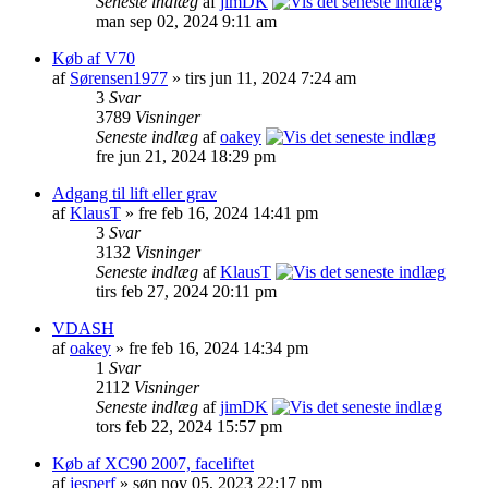
Seneste indlæg
af
jimDK
man sep 02, 2024 9:11 am
Køb af V70
af
Sørensen1977
» tirs jun 11, 2024 7:24 am
3
Svar
3789
Visninger
Seneste indlæg
af
oakey
fre jun 21, 2024 18:29 pm
Adgang til lift eller grav
af
KlausT
» fre feb 16, 2024 14:41 pm
3
Svar
3132
Visninger
Seneste indlæg
af
KlausT
tirs feb 27, 2024 20:11 pm
VDASH
af
oakey
» fre feb 16, 2024 14:34 pm
1
Svar
2112
Visninger
Seneste indlæg
af
jimDK
tors feb 22, 2024 15:57 pm
Køb af XC90 2007, faceliftet
af
jesperf
» søn nov 05, 2023 22:17 pm