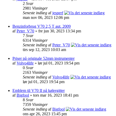
2
Svar
2981
Visninger
Seneste indlæg
af
jesperf
man nov 06, 2023 12:06 pm
Benzinforbrug V70 2,5 T aut. 2009
af
Peter_V70
» fre jun 30, 2023 13:34 pm
7
Svar
6314
Visninger
Seneste indlæg
af
Peter_V70
tirs sep 12, 2023 10:03 am
Priser på originale 52mm instrumenter
af
Volvo4life
» lør jul 01, 2023 19:54 pm
0
Svar
2163
Visninger
Seneste indlæg
af
Volvo4life
lør jul 01, 2023 19:54 pm
Emblem til V70 II på kølergitter
af
Bigfool
» tors mar 16, 2023 18:41 pm
8
Svar
7359
Visninger
Seneste indlæg
af
Bigfool
ons apr 26, 2023 15:45 pm