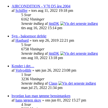
AIRCONDITION - V70 D5 årg.2004
af
Schiffer
» tors aug 11, 2022 19:18 pm
5
Svar
6162
Visninger
Seneste indlæg
af
jimDK
tirs aug 16, 2022 15:14 pm
Syn - baksensor defekt
af
Hagbard
» tors sep 26, 2019 22:21 pm
5
Svar
6758
Visninger
Seneste indlæg
af
jimDK
ons aug 10, 2022 13:18 pm
Kender i det…
af
Volvo4life
» søn jun 26, 2022 23:08 pm
1
Svar
3236
Visninger
Seneste indlæg
af
Claus
man jul 25, 2022 21:34 pm
hvordan kan man tømme bensintanken
af
hans jørgen skov
» ons jun 01, 2022 15:27 pm
4
Svar