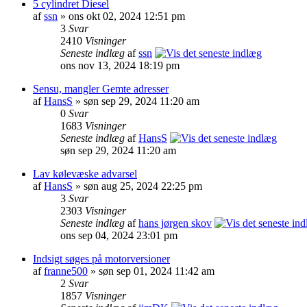
5 cylindret Diesel
af
ssn
» ons okt 02, 2024 12:51 pm
3
Svar
2410
Visninger
Seneste indlæg
af
ssn
ons nov 13, 2024 18:19 pm
Sensu, mangler Gemte adresser
af
HansS
» søn sep 29, 2024 11:20 am
0
Svar
1683
Visninger
Seneste indlæg
af
HansS
søn sep 29, 2024 11:20 am
Lav kølevæske advarsel
af
HansS
» søn aug 25, 2024 22:25 pm
3
Svar
2303
Visninger
Seneste indlæg
af
hans jørgen skov
ons sep 04, 2024 23:01 pm
Indsigt søges på motorversioner
af
franne500
» søn sep 01, 2024 11:42 am
2
Svar
1857
Visninger