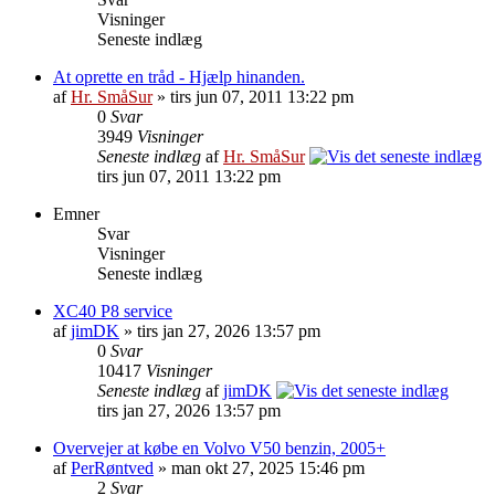
Visninger
Seneste indlæg
At oprette en tråd - Hjælp hinanden.
af
Hr. SmåSur
» tirs jun 07, 2011 13:22 pm
0
Svar
3949
Visninger
Seneste indlæg
af
Hr. SmåSur
tirs jun 07, 2011 13:22 pm
Emner
Svar
Visninger
Seneste indlæg
XC40 P8 service
af
jimDK
» tirs jan 27, 2026 13:57 pm
0
Svar
10417
Visninger
Seneste indlæg
af
jimDK
tirs jan 27, 2026 13:57 pm
Overvejer at købe en Volvo V50 benzin, 2005+
af
PerRøntved
» man okt 27, 2025 15:46 pm
2
Svar