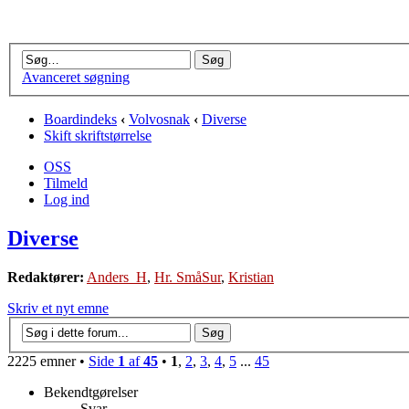
Avanceret søgning
Boardindeks
‹
Volvosnak
‹
Diverse
Skift skriftstørrelse
OSS
Tilmeld
Log ind
Diverse
Redaktører:
Anders_H
,
Hr. SmåSur
,
Kristian
Skriv et nyt emne
2225 emner •
Side
1
af
45
•
1
,
2
,
3
,
4
,
5
...
45
Bekendtgørelser
Svar