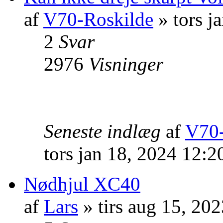
af
V70-Roskilde
» tors j
2
Svar
2976
Visninger
Seneste indlæg
af
V70-
tors jan 18, 2024 12:
Nødhjul XC40
af
Lars
» tirs aug 15, 20