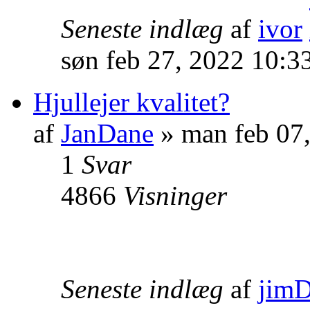
Seneste indlæg
af
ivor
søn feb 27, 2022 10:3
Hjullejer kvalitet?
af
JanDane
» man feb 07
1
Svar
4866
Visninger
Seneste indlæg
af
jim