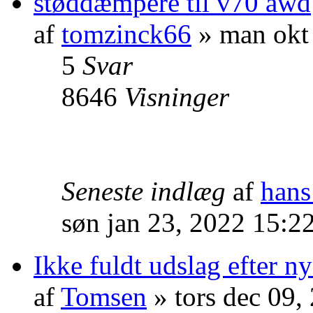
støddæmpere til v70 awd
af
tomzinck66
» man okt
5
Svar
8646
Visninger
Seneste indlæg
af
hans
søn jan 23, 2022 15:2
Ikke fuldt udslag efter n
af
Tomsen
» tors dec 09,