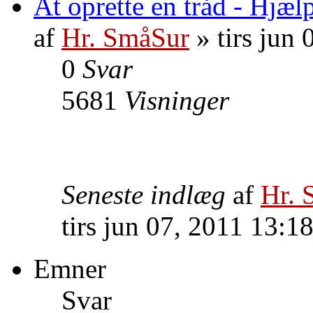
At oprette en tråd - Hjæl
af
Hr. SmåSur
» tirs jun
0
Svar
5681
Visninger
Seneste indlæg
af
Hr. 
tirs jun 07, 2011 13:1
Emner
Svar