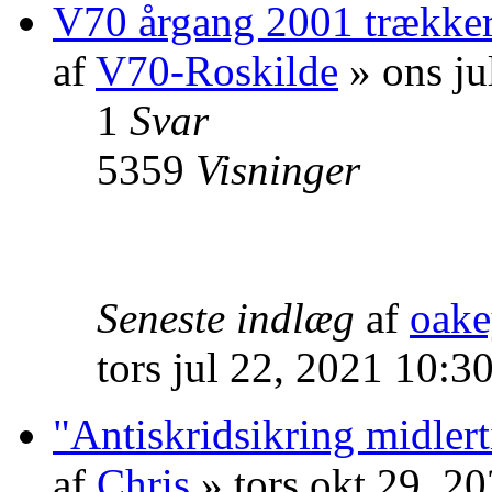
V70 årgang 2001 trækker 
af
V70-Roskilde
» ons ju
1
Svar
5359
Visninger
Seneste indlæg
af
oak
tors jul 22, 2021 10:3
"Antiskridsikring midlert
af
Chris
» tors okt 29, 2