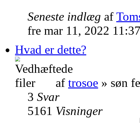
Seneste indlæg
af
Tom
fre mar 11, 2022 11:3
Hvad er dette?
af
trosoe
» søn f
3
Svar
5161
Visninger