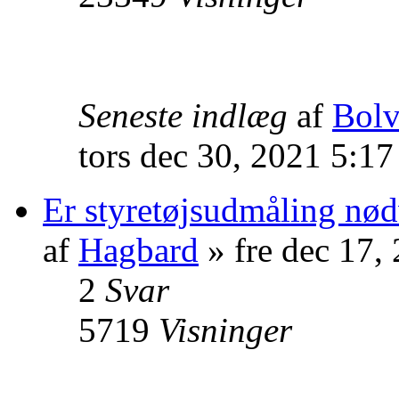
Seneste indlæg
af
Bol
tors dec 30, 2021 5:1
Er styretøjsudmåling nø
af
Hagbard
» fre dec 17,
2
Svar
5719
Visninger