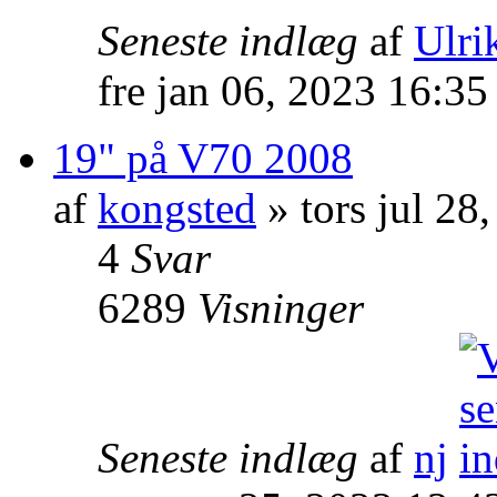
Seneste indlæg
af
Ulrik
fre jan 06, 2023 16:3
19" på V70 2008
af
kongsted
» tors jul 28
4
Svar
6289
Visninger
Seneste indlæg
af
nj