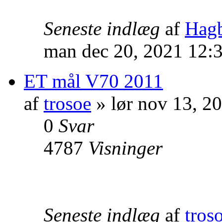
Seneste indlæg
af
Hag
man dec 20, 2021 12:
ET mål V70 2011
af
trosoe
» lør nov 13, 2
0
Svar
4787
Visninger
Seneste indlæg
af
tros