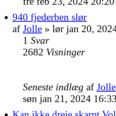
fre feb 23, 2024 20:2
940 fjederben slør
af
Jolle
» lør jan 20, 202
1
Svar
2682
Visninger
Seneste indlæg
af
Jolle
søn jan 21, 2024 16:3
Kan ikke dreje skarpt V