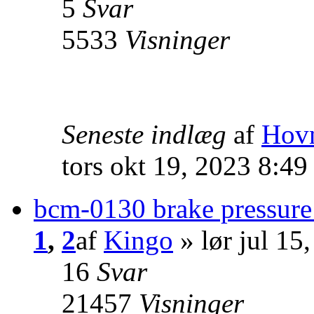
5
Svar
5533
Visninger
Seneste indlæg
af
Hov
tors okt 19, 2023 8:49
bcm-0130 brake pressure
1
,
2
af
Kingo
» lør jul 15
16
Svar
21457
Visninger