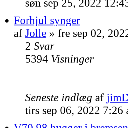
søn sep 25, 2022 12:4
Forhjul synger
af
Jolle
» fre sep 02, 20
2
Svar
5394
Visninger
Seneste indlæg
af
jim
tirs sep 06, 2022 7:26
V70 98 hugger i bremse