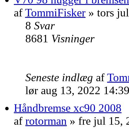
af
TommiFisker
» tors ju
8
Svar
8681
Visninger
Seneste indlæg
af
Tom
lør aug 13, 2022 14:3
Håndbremse xc90 2008
af
rotorman
» fre jul 15,