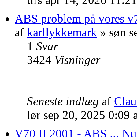
ABS problem på vores 
af
karllykkemark
» søn s
1
Svar
3424
Visninger
Seneste indlæg
af
Clau
lør sep 20, 2025 0:09
V70 II 2001 - ABS ... 