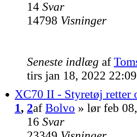
14
Svar
14798
Visninger
Seneste indlæg
af
Tom
tirs jan 18, 2022 22:0
XC70 II - Styretøj retter 
1
,
2
af
Bolvo
» lør feb 08
16
Svar
23349
Visninger