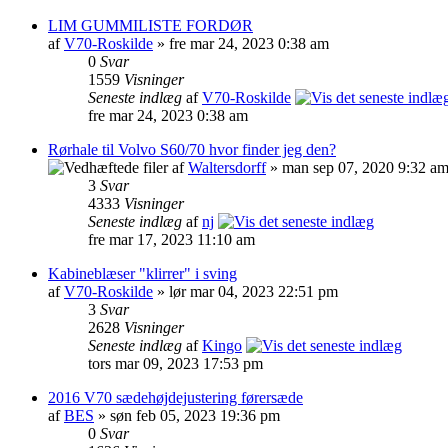
LIM GUMMILISTE FORDØR
af
V70-Roskilde
» fre mar 24, 2023 0:38 am
0
Svar
1559
Visninger
Seneste indlæg
af
V70-Roskilde
fre mar 24, 2023 0:38 am
Rørhale til Volvo S60/70 hvor finder jeg den?
af
Waltersdorff
» man sep 07, 2020 9:32 a
3
Svar
4333
Visninger
Seneste indlæg
af
nj
fre mar 17, 2023 11:10 am
Kabineblæser "klirrer" i sving
af
V70-Roskilde
» lør mar 04, 2023 22:51 pm
3
Svar
2628
Visninger
Seneste indlæg
af
Kingo
tors mar 09, 2023 17:53 pm
2016 V70 sædehøjdejustering førersæde
af
BES
» søn feb 05, 2023 19:36 pm
0
Svar