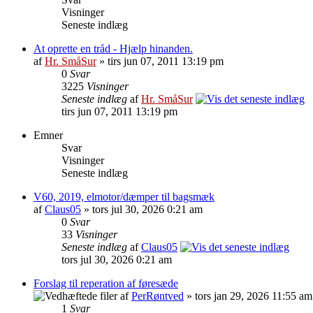
Visninger
Seneste indlæg
At oprette en tråd - Hjælp hinanden.
af
Hr. SmåSur
» tirs jun 07, 2011 13:19 pm
0
Svar
3225
Visninger
Seneste indlæg
af
Hr. SmåSur
tirs jun 07, 2011 13:19 pm
Emner
Svar
Visninger
Seneste indlæg
V60, 2019, elmotor/dæmper til bagsmæk
af
Claus05
» tors jul 30, 2026 0:21 am
0
Svar
33
Visninger
Seneste indlæg
af
Claus05
tors jul 30, 2026 0:21 am
Forslag til reperation af føresæde
af
PerRøntved
» tors jan 29, 2026 11:55 am
1
Svar