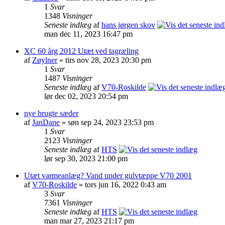
1
Svar
1348
Visninger
Seneste indlæg
af
hans jørgen skov
man dec 11, 2023 16:47 pm
XC 60 årg 2012 Utæt ved tagræling
af
Zøylner
» tirs nov 28, 2023 20:30 pm
1
Svar
1487
Visninger
Seneste indlæg
af
V70-Roskilde
lør dec 02, 2023 20:54 pm
nye brugte sæder
af
JanDane
» søn sep 24, 2023 23:53 pm
1
Svar
2123
Visninger
Seneste indlæg
af
HTS
lør sep 30, 2023 21:00 pm
Utæt varmeanlæg? Vand under gulvtæppe V70 2001
af
V70-Roskilde
» tors jun 16, 2022 0:43 am
3
Svar
7361
Visninger
Seneste indlæg
af
HTS
man mar 27, 2023 21:17 pm