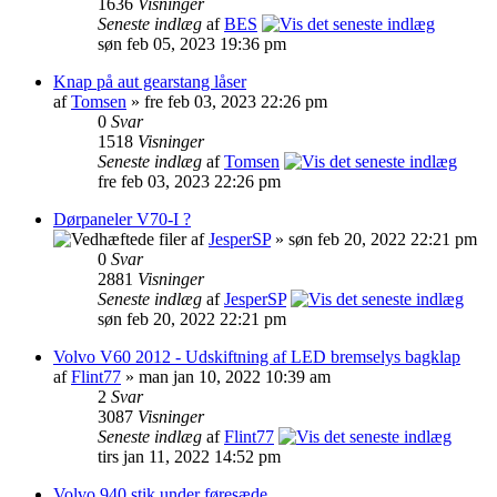
1636
Visninger
Seneste indlæg
af
BES
søn feb 05, 2023 19:36 pm
Knap på aut gearstang låser
af
Tomsen
» fre feb 03, 2023 22:26 pm
0
Svar
1518
Visninger
Seneste indlæg
af
Tomsen
fre feb 03, 2023 22:26 pm
Dørpaneler V70-I ?
af
JesperSP
» søn feb 20, 2022 22:21 pm
0
Svar
2881
Visninger
Seneste indlæg
af
JesperSP
søn feb 20, 2022 22:21 pm
Volvo V60 2012 - Udskiftning af LED bremselys bagklap
af
Flint77
» man jan 10, 2022 10:39 am
2
Svar
3087
Visninger
Seneste indlæg
af
Flint77
tirs jan 11, 2022 14:52 pm
Volvo 940 stik under føresæde