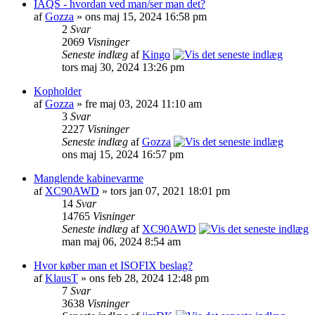
IAQS - hvordan ved man/ser man det?
af
Gozza
» ons maj 15, 2024 16:58 pm
2
Svar
2069
Visninger
Seneste indlæg
af
Kingo
tors maj 30, 2024 13:26 pm
Kopholder
af
Gozza
» fre maj 03, 2024 11:10 am
3
Svar
2227
Visninger
Seneste indlæg
af
Gozza
ons maj 15, 2024 16:57 pm
Manglende kabinevarme
af
XC90AWD
» tors jan 07, 2021 18:01 pm
14
Svar
14765
Visninger
Seneste indlæg
af
XC90AWD
man maj 06, 2024 8:54 am
Hvor køber man et ISOFIX beslag?
af
KlausT
» ons feb 28, 2024 12:48 pm
7
Svar
3638
Visninger