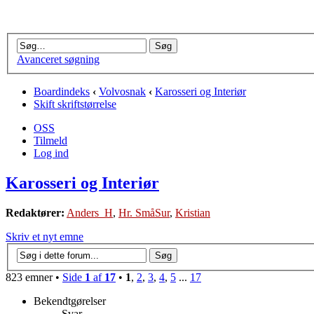
Avanceret søgning
Boardindeks
‹
Volvosnak
‹
Karosseri og Interiør
Skift skriftstørrelse
OSS
Tilmeld
Log ind
Karosseri og Interiør
Redaktører:
Anders_H
,
Hr. SmåSur
,
Kristian
Skriv et nyt emne
823 emner •
Side
1
af
17
•
1
,
2
,
3
,
4
,
5
...
17
Bekendtgørelser
Svar