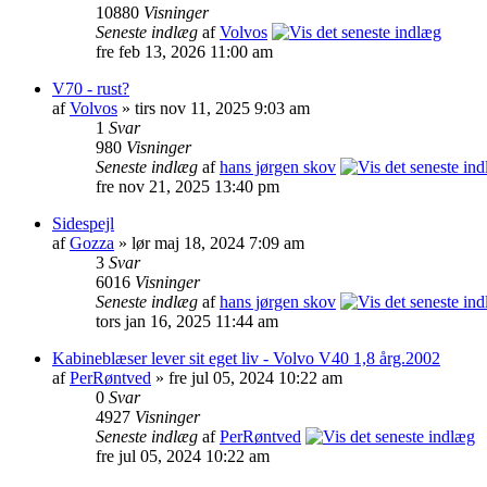
10880
Visninger
Seneste indlæg
af
Volvos
fre feb 13, 2026 11:00 am
V70 - rust?
af
Volvos
» tirs nov 11, 2025 9:03 am
1
Svar
980
Visninger
Seneste indlæg
af
hans jørgen skov
fre nov 21, 2025 13:40 pm
Sidespejl
af
Gozza
» lør maj 18, 2024 7:09 am
3
Svar
6016
Visninger
Seneste indlæg
af
hans jørgen skov
tors jan 16, 2025 11:44 am
Kabineblæser lever sit eget liv - Volvo V40 1,8 årg.2002
af
PerRøntved
» fre jul 05, 2024 10:22 am
0
Svar
4927
Visninger
Seneste indlæg
af
PerRøntved
fre jul 05, 2024 10:22 am