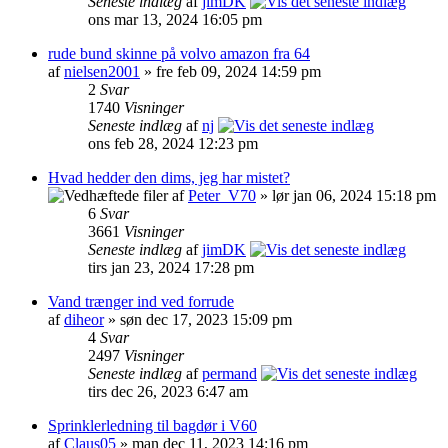
Seneste indlæg
af
jimDK
ons mar 13, 2024 16:05 pm
rude bund skinne på volvo amazon fra 64
af
nielsen2001
» fre feb 09, 2024 14:59 pm
2
Svar
1740
Visninger
Seneste indlæg
af
nj
ons feb 28, 2024 12:23 pm
Hvad hedder den dims, jeg har mistet?
af
Peter_V70
» lør jan 06, 2024 15:18 pm
6
Svar
3661
Visninger
Seneste indlæg
af
jimDK
tirs jan 23, 2024 17:28 pm
Vand trænger ind ved forrude
af
diheor
» søn dec 17, 2023 15:09 pm
4
Svar
2497
Visninger
Seneste indlæg
af
permand
tirs dec 26, 2023 6:47 am
Sprinklerledning til bagdør i V60
af
Claus05
» man dec 11, 2023 14:16 pm