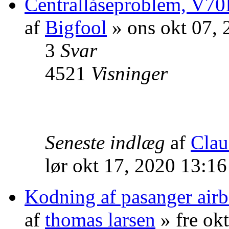
Centrallåseproblem, V70
af
Bigfool
» ons okt 07,
3
Svar
4521
Visninger
Seneste indlæg
af
Clau
lør okt 17, 2020 13:1
Kodning af pasanger airb
af
thomas larsen
» fre ok