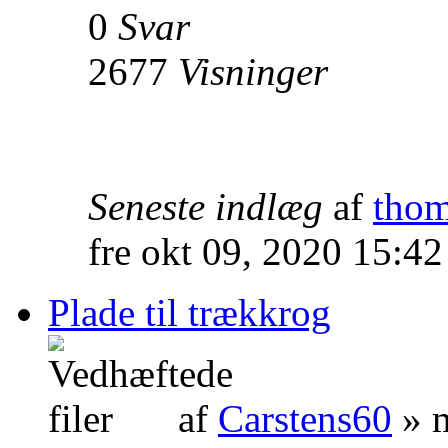
0
Svar
2677
Visninger
Seneste indlæg
af
thom
fre okt 09, 2020 15:4
Plade til trækkrog
af
Carstens60
» m