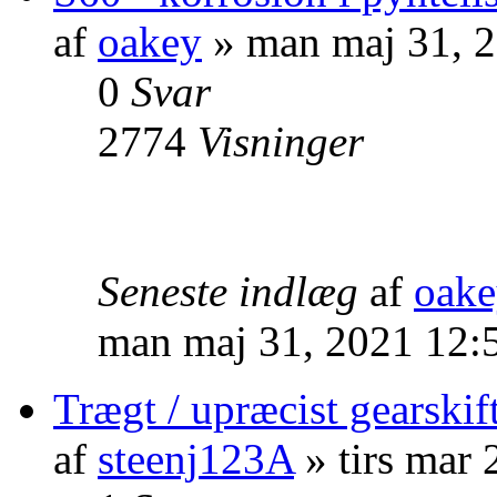
af
oakey
» man maj 31, 
0
Svar
2774
Visninger
Seneste indlæg
af
oak
man maj 31, 2021 12:
Trægt / upræcist gearskif
af
steenj123A
» tirs mar