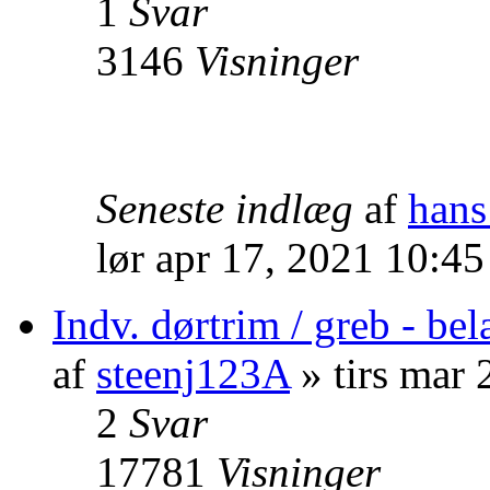
1
Svar
3146
Visninger
Seneste indlæg
af
hans
lør apr 17, 2021 10:4
Indv. dørtrim / greb - be
af
steenj123A
» tirs mar
2
Svar
17781
Visninger