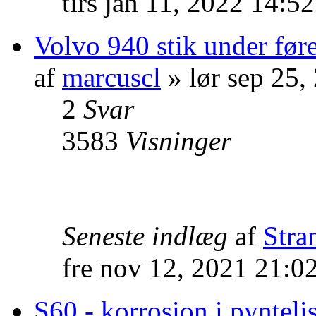
tirs jan 11, 2022 14:5
Volvo 940 stik under før
af
marcuscl
» lør sep 25
2
Svar
3583
Visninger
Seneste indlæg
af
Stra
fre nov 12, 2021 21:0
S60 - korrosion i pyntelis