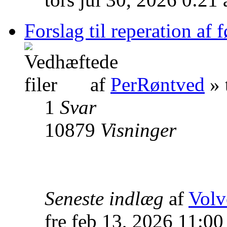
Forslag til reperation af 
af
PerRøntved
» 
1
Svar
10879
Visninger
Seneste indlæg
af
Volv
fre feb 13, 2026 11:0