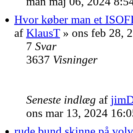
man maj 06, 2024 8:5
Hvor køber man et ISOF
af
KlausT
» ons feb 28, 
7
Svar
3637
Visninger
Seneste indlæg
af
jim
ons mar 13, 2024 16:
rude bund skinne på vol