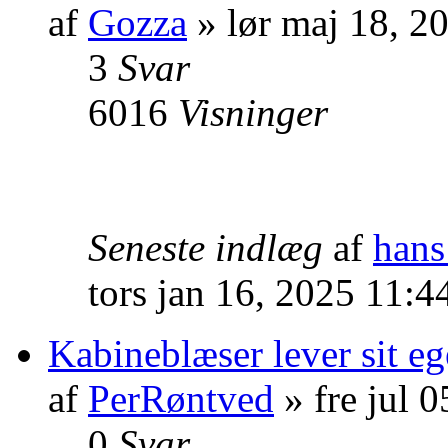
af
Gozza
» lør maj 18, 2
3
Svar
6016
Visninger
Seneste indlæg
af
hans
tors jan 16, 2025 11:4
Kabineblæser lever sit eg
af
PerRøntved
» fre jul 
0
Svar