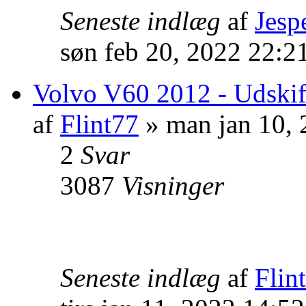
Seneste indlæg
af
Jesp
søn feb 20, 2022 22:2
Volvo V60 2012 - Udskif
af
Flint77
» man jan 10,
2
Svar
3087
Visninger
Seneste indlæg
af
Flin