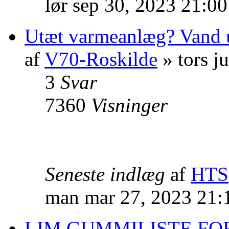
lør sep 30, 2023 21:0
Utæt varmeanlæg? Vand 
af
V70-Roskilde
» tors j
3
Svar
7360
Visninger
Seneste indlæg
af
HTS
man mar 27, 2023 21:
LIM GUMMILISTE F