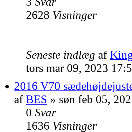
3
Svar
2628
Visninger
Seneste indlæg
af
Kin
tors mar 09, 2023 17:
2016 V70 sædehøjdejuste
af
BES
» søn feb 05, 20
0
Svar
1636
Visninger