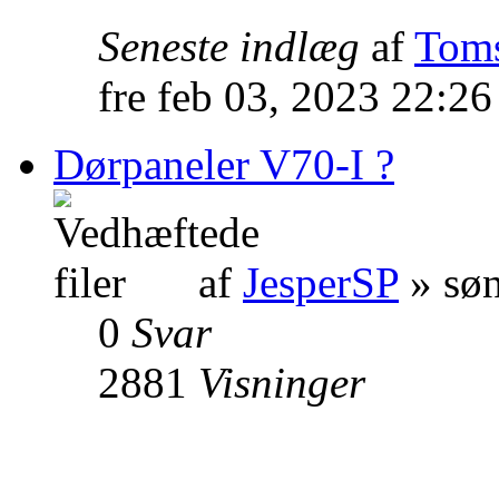
Seneste indlæg
af
Tom
fre feb 03, 2023 22:2
Dørpaneler V70-I ?
af
JesperSP
» søn
0
Svar
2881
Visninger