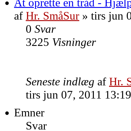
At oprette en tråd - Hjæl
af
Hr. SmåSur
» tirs jun
0
Svar
3225
Visninger
Seneste indlæg
af
Hr. 
tirs jun 07, 2011 13:1
Emner
Svar