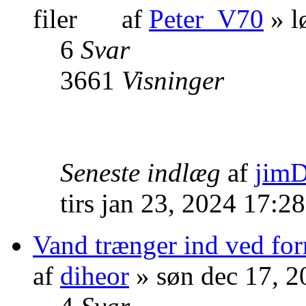
af
Peter_V70
» l
6
Svar
3661
Visninger
Seneste indlæg
af
jim
tirs jan 23, 2024 17:2
Vand trænger ind ved for
af
diheor
» søn dec 17, 