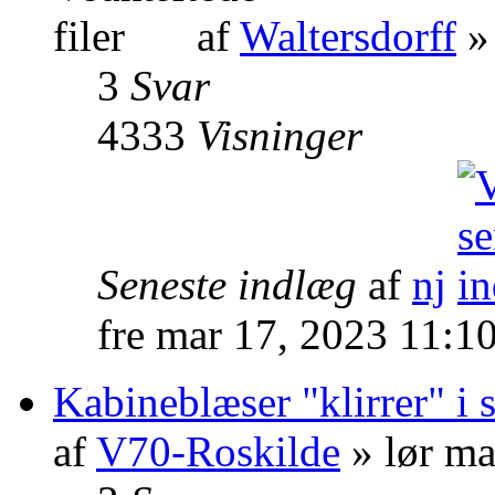
af
Waltersdorff
»
3
Svar
4333
Visninger
Seneste indlæg
af
nj
fre mar 17, 2023 11:1
Kabineblæser "klirrer" i 
af
V70-Roskilde
» lør ma