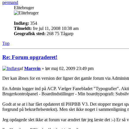
permand
Elitebruger
Indlæg:
354
Tilmeldt:
fre jul 11, 2008 10:38 am
Geografisk sted:
268 75 Tågarp
Top
Re: Forum opgraderet!
af
Marsvin
» lør maj 02, 2009 23:49 pm
Der kan åbnes for en version der ligner det gamle forum via Administ
En Admin logger ind på ACP. Vælger Fanebladet "Typografier". Aktiver
Brugerkontrolpanel - Boardindstillinger - Min boardtypografi: Subsilv
Godt at se at i har fået opdateret til PHPBB V3. Det stopper meget spa
forgrund på bekræftelsestekst). Men slet ikke noget i sammenligning
Jeg opdagede slet ikke at forum var ændret før jeg læste det :-) Er så v