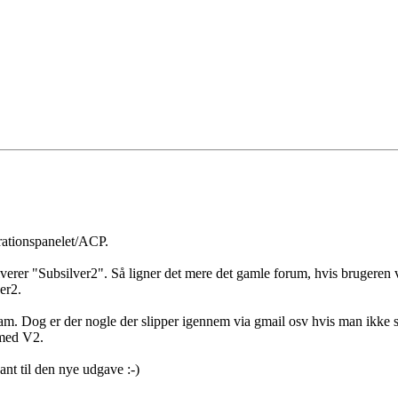
rationspanelet/ACP.
er "Subsilver2". Så ligner det mere det gamle forum, hvis brugeren vi
er2.
m. Dog er der nogle der slipper igennem via gmail osv hvis man ikke str
 med V2.
ant til den nye udgave :-)