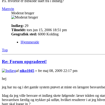
P.s. Hvorfor er BBkode slået fra i indlæg?
Marsvin
Moderat bruger
Indlæg:
29
Tilmeldt:
tors jun 15, 2006 18:51 pm
Geografisk sted:
6000 Kolding
Hjemmeside
Top
Re: Forum opgraderet!
af
niko1045
» fre maj 08, 2009 22:17 pm
hej
jeg har nu og i det gamle system prøvet at miste en længere besvarelse 
Idag da jeg ville besvare et indlæg skete følgende: læser tråden og s
besvarelsen færdig og trykker på udfør, hvilket resulterer i at jeg bli
bare skal logge in ?