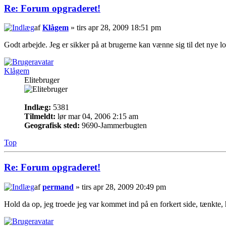
Re: Forum opgraderet!
af
Klågem
» tirs apr 28, 2009 18:51 pm
Godt arbejde. Jeg er sikker på at brugerne kan vænne sig til det nye l
Klågem
Elitebruger
Indlæg:
5381
Tilmeldt:
lør mar 04, 2006 2:15 am
Geografisk sted:
9690-Jammerbugten
Top
Re: Forum opgraderet!
af
permand
» tirs apr 28, 2009 20:49 pm
Hold da op, jeg troede jeg var kommet ind på en forkert side, tænkte, h