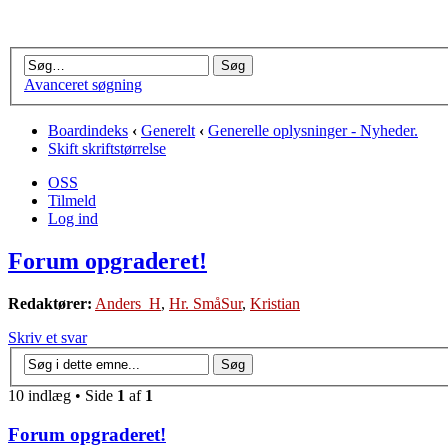
Avanceret søgning
Boardindeks
‹
Generelt
‹
Generelle oplysninger - Nyheder.
Skift skriftstørrelse
OSS
Tilmeld
Log ind
Forum opgraderet!
Redaktører:
Anders_H
,
Hr. SmåSur
,
Kristian
Skriv et svar
10 indlæg • Side
1
af
1
Forum opgraderet!