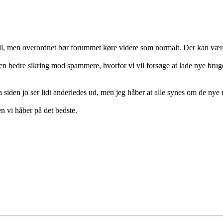
t til, men overordnet bør forummet køre videre som normalt. Der kan vær
en bedre sikring mod spammere, hvorfor vi vil forsøge at lade nye bruge
da siden jo ser lidt anderledes ud, men jeg håber at alle synes om de nye
n vi håber på det bedste.