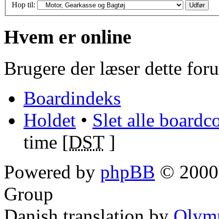
Hop til:
Hvem er online
Brugere der læser dette fo
Boardindeks
Holdet
•
Slet alle boardc
time [
DST
]
Powered by
phpBB
© 2000,
Group
Danish translation by
Olym