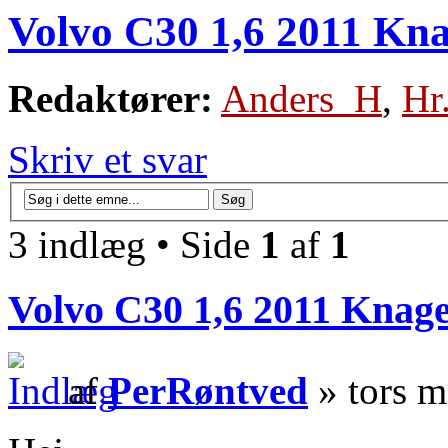
Volvo C30 1,6 2011 Kna
Redaktører:
Anders_H
,
Hr
Skriv et svar
3 indlæg • Side
1
af
1
Volvo C30 1,6 2011 Knage
af
PerRøntved
» tors m