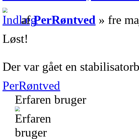
af
PerRøntved
» fre ma
Løst!
Der var gået en stabilisator
PerRøntved
Erfaren bruger