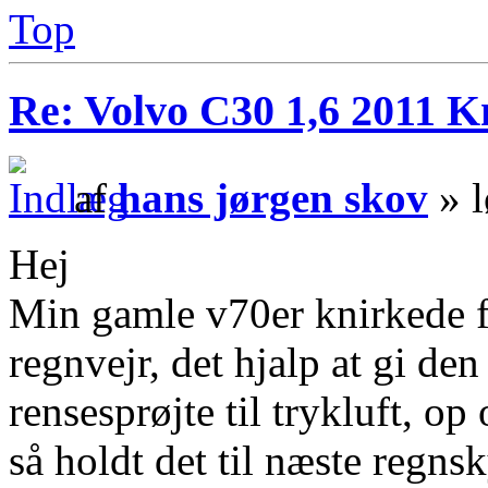
Top
Re: Volvo C30 1,6 2011 K
af
hans jørgen skov
» l
Hej
Min gamle v70er knirkede fr
regnvejr, det hjalp at gi den
rensesprøjte til trykluft, o
så holdt det til næste regnsk