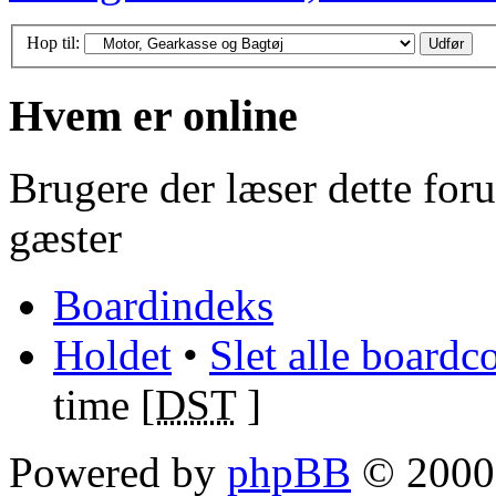
Hop til:
Hvem er online
Brugere der læser dette for
gæster
Boardindeks
Holdet
•
Slet alle boardc
time [
DST
]
Powered by
phpBB
© 2000,