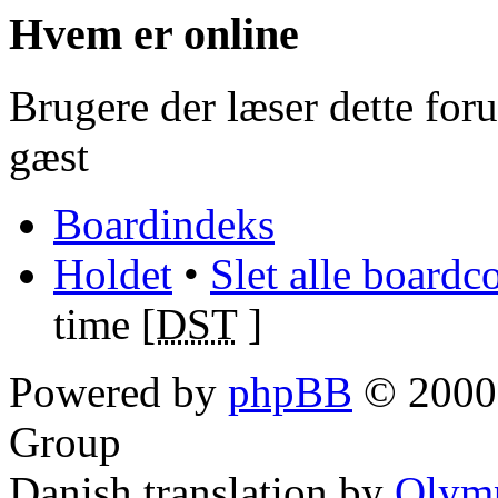
Hvem er online
Brugere der læser dette for
gæst
Boardindeks
Holdet
•
Slet alle boardc
time [
DST
]
Powered by
phpBB
© 2000,
Group
Danish translation by
Olym