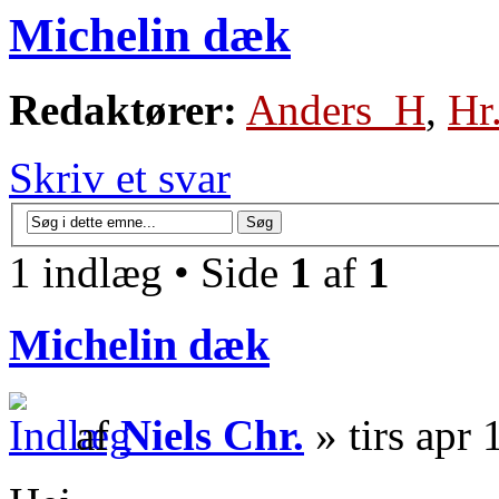
Michelin dæk
Redaktører:
Anders_H
,
Hr
Skriv et svar
1 indlæg • Side
1
af
1
Michelin dæk
af
Niels Chr.
» tirs apr