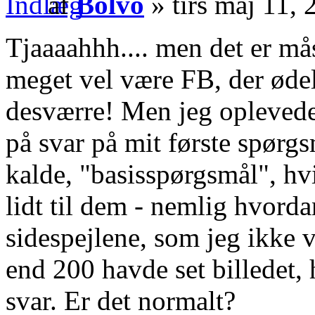
af
Bolvo
» tirs maj 11,
Tjaaaahhh.... men det er må
meget vel være FB, der ødelæ
desværre! Men jeg oplevede 
på svar på mit første spørgs
kalde, "basisspørgsmål", hv
lidt til dem - nemlig hvord
sidespejlene, som jeg ikke 
end 200 havde set billedet,
svar. Er det normalt?