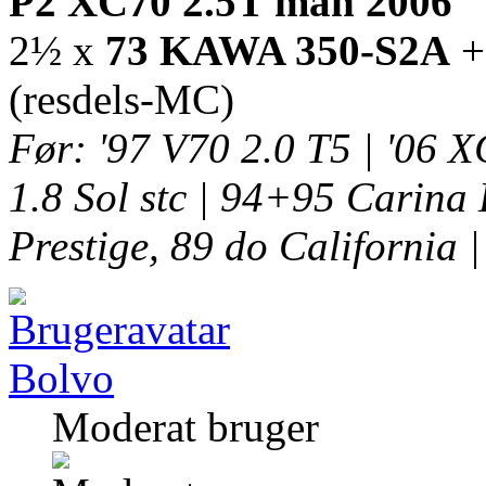
P2 XC70 2.5T man 2006
2½ x
73 KAWA 350-S2A
+
(resdels-MC)
Før: '97 V70 2.0 T5 | '06
1.8 Sol stc | 94+95 Carina 
Prestige, 89 do California |
Bolvo
Moderat bruger