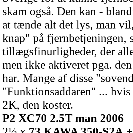
skam også. Den kan - blandt 
at tænde alt det lys, man vil
knap" på fjernbetjeningen, 
tillægsfinurligheder, der al
men ikke aktiveret pga. de
har. Mange af disse "sovend
"Funktionsaddaren" ... hvis 
2K, den koster.
P2 XC70 2.5T man 2006
2½ x
73 KAWA 350-S2A
+