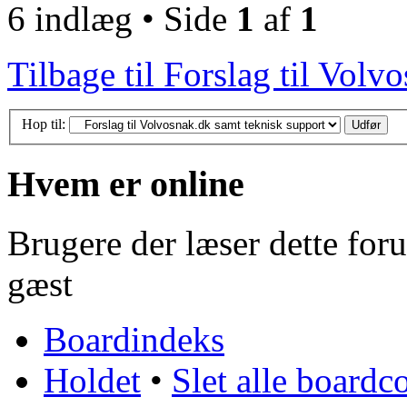
6 indlæg • Side
1
af
1
Tilbage til Forslag til Volv
Hop til:
Hvem er online
Brugere der læser dette for
gæst
Boardindeks
Holdet
•
Slet alle boardc