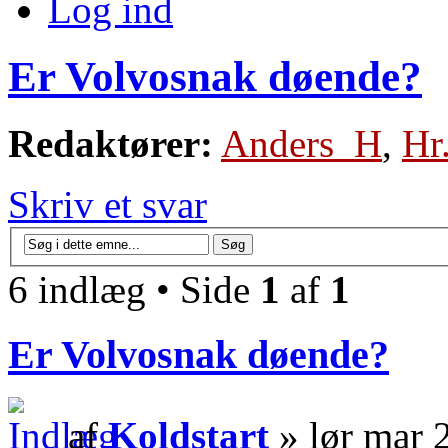
Log ind
Er Volvosnak døende?
Redaktører:
Anders_H
,
Hr
Skriv et svar
6 indlæg • Side
1
af
1
Er Volvosnak døende?
af
Koldstart
» lør mar 