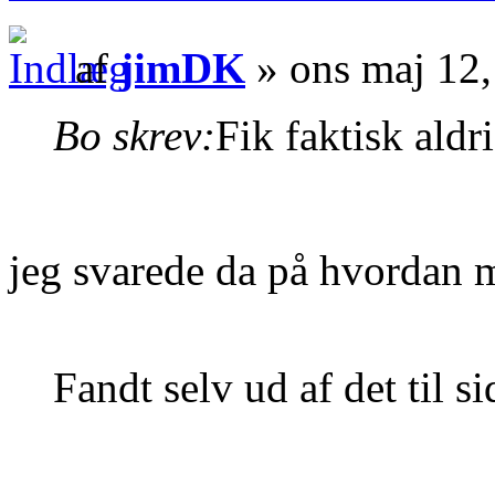
af
jimDK
» ons maj 12
Bo skrev:
Fik faktisk aldr
jeg svarede da på hvordan
Fandt selv ud af det til si