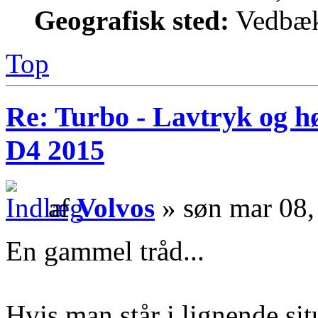
Geografisk sted:
Vedbæk
Top
Re: Turbo - Lavtryk og hø
D4 2015
af
Volvos
» søn mar 08,
En gammel tråd...
Hvis man står i lignende sit