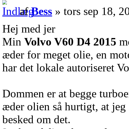
af
Bess
» tors sep 18, 
Hej med jer
Min
Volvo V60 D4 2015
me
æder for meget olie, en mot
har det lokale autoriseret V
Dommen er at begge turboer 
æder olien så hurtigt, at jeg 
besked om det.