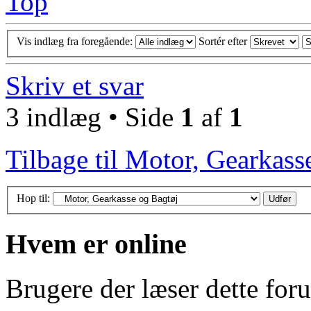
Top
Vis indlæg fra foregående:
Sortér efter
Skriv et svar
3 indlæg • Side
1
af
1
Tilbage til Motor, Gearkass
Hop til:
Hvem er online
Brugere der læser dette for