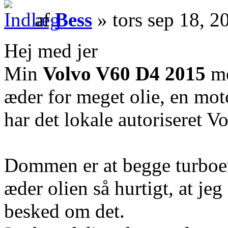
af
Bess
» tors sep 18, 
Hej med jer
Min
Volvo V60 D4 2015
me
æder for meget olie, en mot
har det lokale autoriseret V
Dommen er at begge turboer 
æder olien så hurtigt, at jeg 
besked om det.