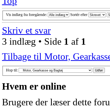
Top
Vis indlæg fra foregående:
Sortér efter
Skriv et svar
3 indlæg • Side
1
af
1
Tilbage til Motor, Gearkass
Hop til:
Hvem er online
Brugere der læser dette for