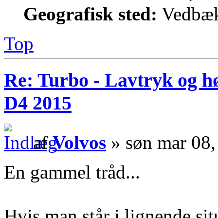
Geografisk sted:
Vedbæk
Top
Re: Turbo - Lavtryk og hø
D4 2015
af
Volvos
» søn mar 08,
En gammel tråd...
Hvis man står i lignende sit